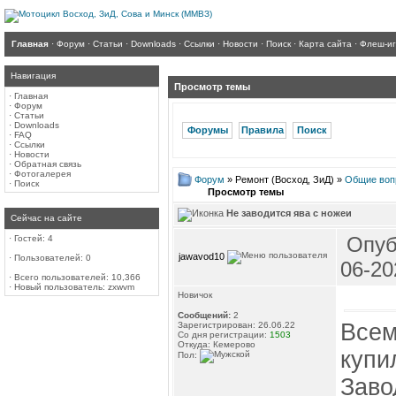
Главная
·
Форум
·
Статьи
·
Downloads
·
Ссылки
·
Новости
·
Поиск
·
Карта сайта
·
Флеш-и
Навигация
Просмотр темы
·
Главная
·
Форум
·
Статьи
·
Downloads
Форумы
Правила
Поиск
·
FAQ
·
Ссылки
·
Новости
·
Обратная связь
·
Фотогалерея
Форум
» Ремонт (Восход, ЗиД) »
Общие воп
·
Поиск
Просмотр темы
Не заводится ява с ножеи
Сейчас на сайте
Опуб
·
Гостей: 4
jawavod10
·
Пользователей: 0
06-20
·
Всего пользователей: 10,366
·
Новый пользователь:
zxwvm
Новичок
Сообщений:
2
Всем
Зарегистрирован: 26.06.22
Со дня регистрации:
1503
Откуда: Кемерово
купи
Пол:
Заво