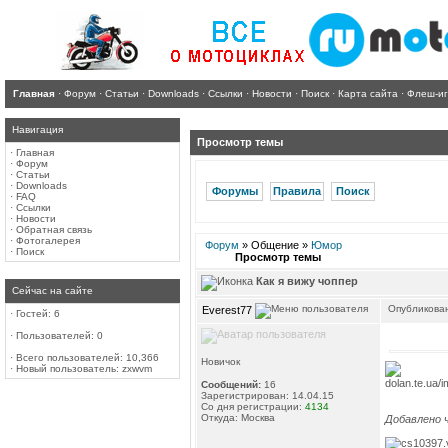
Главная
·
Форум
·
Статьи
·
Downloads
·
Ссылки
·
Новости
·
Поиск
·
Карта сайта
·
Флеш-и
Навигация
Просмотр темы
·
Главная
·
Форум
·
Статьи
·
Downloads
Форумы
Правила
Поиск
·
FAQ
·
Ссылки
·
Новости
·
Обратная связь
·
Фотогалерея
Форум
» Общение »
Юмор
·
Поиск
Просмотр темы
Как я вижу чоппер
Сейчас на сайте
Опубликован
Everest77
·
Гостей: 6
·
Пользователей: 0
·
Всего пользователей: 10,366
Новичок
·
Новый пользователь:
zxwvm
Сообщений:
16
Зарегистрирован: 14.04.15
Со дня регистрации:
4134
Откуда: Москва
Добавлено ч