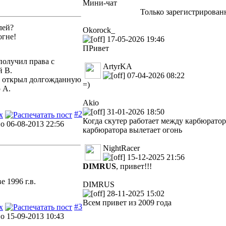
Мини-чат
Только зарегистрирован
лей?
Okorock_
огне!
17-05-2026 19:46
ПРивет
получил права с
ArtyrKA
й В.
07-04-2026 08:22
3 открыл долгожданную
=)
 А.
Akio
31-01-2026 18:50
#2
Когда скутер работает между карбюратор
 06-08-2013 22:56
карбюратора вылетает огонь
NightRacer
15-12-2025 21:56
DIMRUS
, привет!!!
е 1996 г.в.
DIMRUS
28-11-2025 15:02
Всем привет из 2009 года
#3
 15-09-2013 10:43