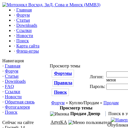
·
Главная
·
Форум
·
Статьи
·
Downloads
·
Ссылки
·
Новости
·
Поиск
·
Карта сайта
·
Флеш-игры
Навигация
·
Главная
Просмотр темы
·
Форум
Форумы
·
Статьи
Логин:
меня
·
Downloads
Правила
·
FAQ
Пароль:
·
Ссылки
Поиск
·
Новости
·
Обратная связь
Форум
» Куплю/Продам »
Продам
·
Фотогалерея
Просмотр темы
·
Поиск
Продам Днепр
Поиск в э
ArtyrKA
Сейчас на сайте
Опубликов
·
Гостей: 14