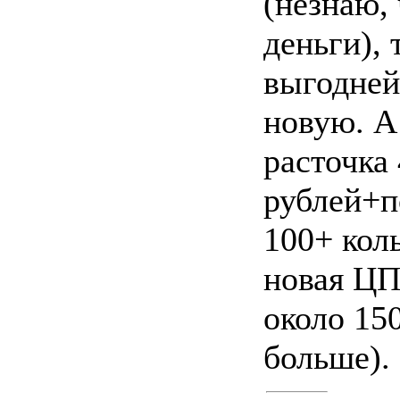
(незнаю, 
деньги), 
выгодней
новую. А
расточка
рублей+
100+ коль
новая ЦП
около 15
больше).