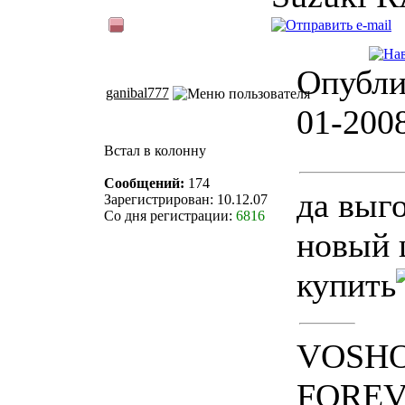
Опубли
ganibal777
01-200
Встал в колонну
Сообщений:
174
да выг
Зарегистрирован: 10.12.07
Со дня регистрации:
6816
новый 
купить
VOSH
FORE