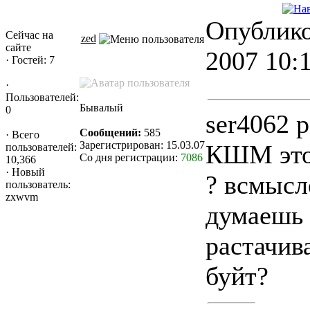
Опублико
Сейчас на
zed
сайте
2007 10:
·
Гостей: 7
·
Пользователей:
Бывалый
0
ser4062 
Сообщений:
585
·
Всего
Зарегистрирован: 15.03.07
КШМ это 
пользователей:
Со дня регистрации:
7086
10,366
·
Новый
? всмысл
пользователь:
zxwvm
думаешь 
растачив
буйт?