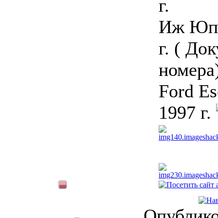
г.
Иж Юпи
г. ( До
номера
Ford Es
1997 г.
Опублико