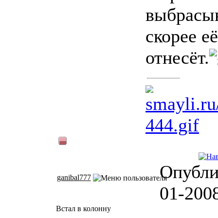
выбрасы
скорее её
отнесёт.
Опубли
ganibal777
01-200
Встал в колонну