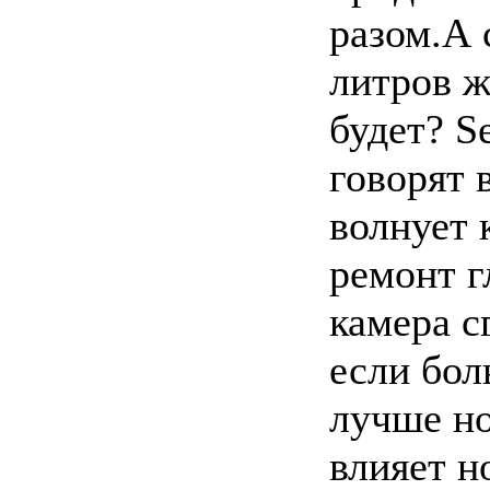
разом.А 
литров ж
будет? Se
говорят 
волнует 
ремонт г
камера с
если бол
лучше н
влияет но