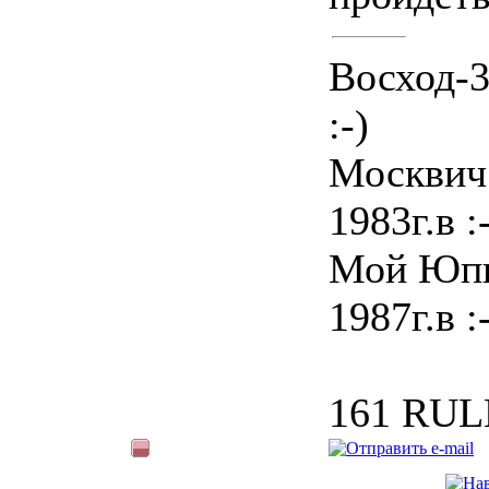
Восход-3
:-)
Москвич
1983г.в :
Мой Юпи
1987г.в :
161 RUL