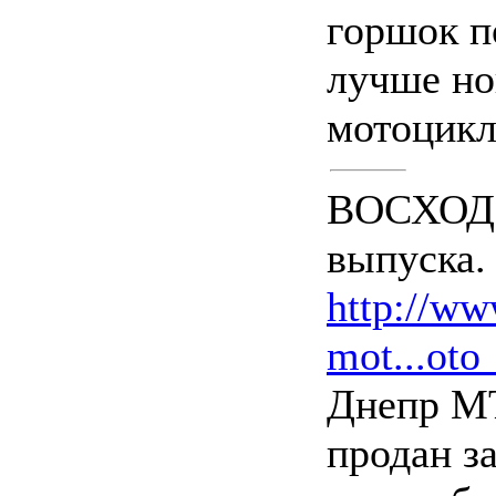
горшок п
лучше н
мотоцикл
ВОСХОД 
выпуска.
http://ww
mot...oto
Днепр МТ
продан з