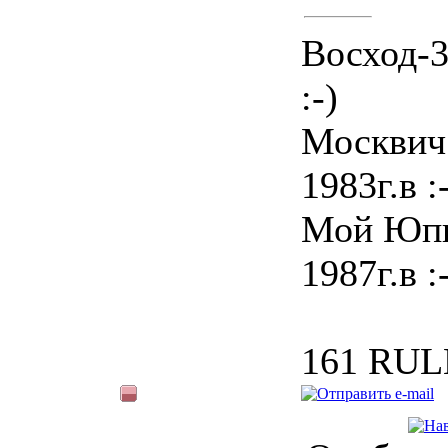
Восход-3
:-)
Москвич
1983г.в :
Мой Юпи
1987г.в :
161 RUL