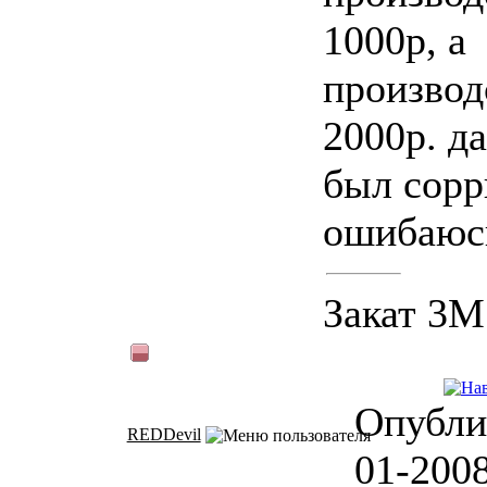
1000р, а
производ
2000р. д
был сорр
ошибаюс
Закат 3М
Опубли
REDDevil
01-2008