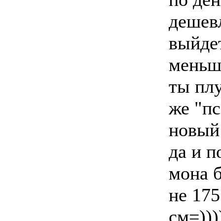
дешев
выйдет
меньш
ты пл
же "пс
новый
да и п
мона 
не 175
см=)))