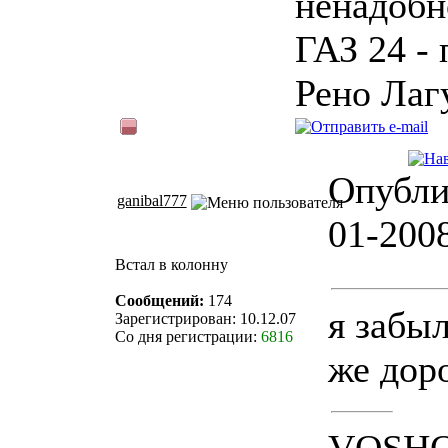
ненадобн
ГАЗ 24 - 
Рено Лаг
Опубли
ganibal777
01-200
Встал в колонну
Сообщений:
174
я забыл
Зарегистрирован: 10.12.07
Со дня регистрации:
6816
же дор