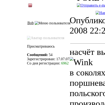
Опублико
Bob
2008 22:
Присматриваюсь
насчёт в
Сообщений:
54
Зарегистрирован: 17.07.07
Со дня регистрации:
6962
в соколя
поршнев
польског
производ