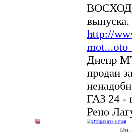
ВОСХОД 
выпуска.
http://ww
mot...oto
Днепр МТ
продан з
ненадобн
ГАЗ 24 - 
Рено Лаг