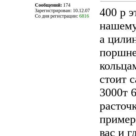
Сообщений:
174
400 р э
Зарегистрирован: 10.12.07
Со дня регистрации:
6816
нашему
а цили
поршн
кольца
стоит 
3000т 
расточ
пример
вас и г