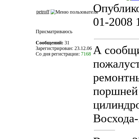
Опублико
petroff
01-2008 
Присматриваюсь
Сообщений:
31
А сообщ
Зарегистрирован: 23.12.06
Со дня регистрации:
7168
пожалус
ремонтн
поршней
цилиндр
Восхода