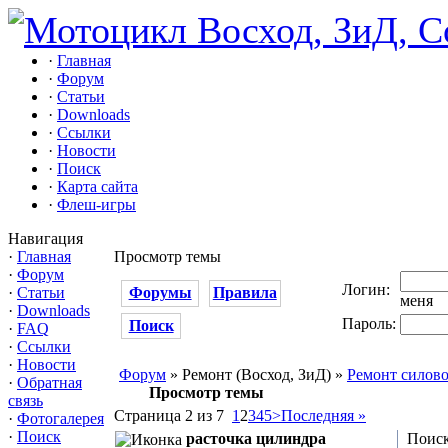
·
Главная
·
Форум
·
Статьи
·
Downloads
·
Ссылки
·
Новости
·
Поиск
·
Карта сайта
·
Флеш-игры
Навигация
·
Главная
Просмотр темы
·
Форум
Логин:
·
Статьи
Форумы
Правила
меня
·
Downloads
Пароль:
Поиск
·
FAQ
·
Ссылки
·
Новости
Форум
» Ремонт (Восход, ЗиД) »
Ремонт силово
·
Обратная
Просмотр темы
связь
Страница 2 из 7
1
2
3
4
5
>
Последняя »
·
Фотогалерея
·
Поиск
расточка цилиндра
Поиск