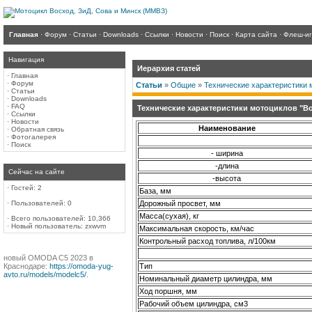
Главная
·
Форум
·
Статьи
·
Downloads
·
Ссылки
·
Новости
·
Поиск
·
Карта сайта
·
Флеш-и
Навигация
Иерархия статей
·
Главная
·
Форум
Статьи
»
Общие
»
Технические характеристики 
·
Статьи
·
Downloads
·
FAQ
Технические характеристики мотоциклов "В
·
Ссылки
·
Новости
Наименование
·
Обратная связь
·
Фотогалерея
·
Поиск
- ширина
-длина
Сейчас на сайте
-высота
·
Гостей: 2
База, мм
·
Пользователей: 0
Дорожный просвет, мм
Масса(сухая), кг
·
Всего пользователей: 10,366
·
Новый пользователь:
zxwvm
Максимальная скорость, км/час
Контрольный расход топлива, л/100км
новый OMODA C5 2023 в
Краснодаре:
https://omoda-yug-
Тип
avto.ru/models/modelc5/
.
Номинальный диаметр цилиндра, мм
Ход поршня, мм
Рабочий объем цилиндра, см3