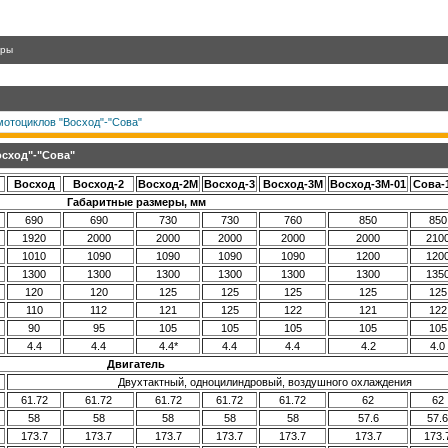
гры
мотоциклов "Восход"-"Сова"
осход"-"Сова"
Восход
Восход-2
Восход-2М
Восход-3
Восход-3М
Восход-3М-01
Сова-
Габаритные размеры, мм
690
690
730
730
760
850
850
1920
2000
2000
2000
2000
2000
210
1010
1090
1090
1090
1090
1200
120
1300
1300
1300
1300
1300
1300
135
120
120
125
125
125
125
125
110
112
121
125
122
121
122
90
95
105
105
105
105
105
4.4
4.4
4.4*
4.4
4.4
4.2
4.0
Двигатель
Двухтактный, одноцилиндровый, воздушного охлаждения
61.72
61.72
61.72
61.72
61.72
62
62
58
58
58
58
58
57.6
57.6
173.7
173.7
173.7
173.7
173.7
173.7
173.