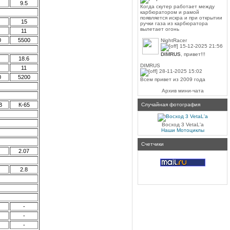
9.5
Когда скутер работает между
карбюратором и рамой
появляется искра и при открытии
15
ручки газа из карбюратора
вылетает огонь
11
0
5500
NightRacer
15-12-2025 21:56
DIMRUS
, привет!!!
18.6
DIMRUS
11
28-11-2025 15:02
0
5200
Всем привет из 2009 года
Архив мини-чата
В
К-65
Случайная фотография
Восход 3 VetaL'a
Наши Мотоциклы
Счетчики
2.07
2.8
-
-
-