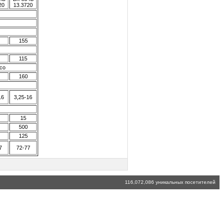
20
13.3720
155
115
со
160
16
3,25-16
15
500
125
7
72-77
116,072,086 уникальных посетителей