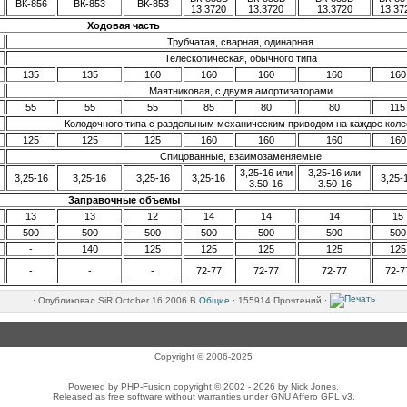
ВК-856
ВК-853
ВК-853
13.3720
13.3720
13.3720
13.37
Ходовая часть
Трубчатая, сварная, одинарная
Телескопическая, обычного типа
135
135
160
160
160
160
160
Маятниковая, с двумя амортизаторами
55
55
55
85
80
80
115
Колодочного типа с раздельным механическим приводом на каждое коле
125
125
125
160
160
160
160
Спицованные, взаимозаменяемые
3,25-16 или
3,25-16 или
3,25-16
3,25-16
3,25-16
3,25-16
3,25-
3.50-16
3.50-16
Заправочные объемы
13
13
12
14
14
14
15
500
500
500
500
500
500
500
-
140
125
125
125
125
125
-
-
-
72-77
72-77
72-77
72-7
·
Опубликовал
SiR
October 16 2006
В
Общие
·
155914 Прочтений ·
Copyright © 2006-2025
Powered by PHP-Fusion copyright © 2002 - 2026 by Nick Jones.
Released as free software without warranties under GNU Affero GPL v3.