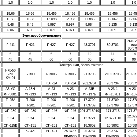
1.0
1.0
1.0
1.0
1.0
1.0
1.0
18.66
18.66
18.456
18.456
18.456
18.456
18.4
11.88
11.88
12.098
12.098
11.885
12.067
12.0
8.48
8.48
8.997
8.997
8.984
8.135
8.13
6.06
6.06
6.071
6.071
6.071
6.071
6.07
Электрооборудование
2МК-2
Г-411
Г-421
Г-427
Г-427
43.3701
80.3701
или
80.37
6
6
6
7
12
14
14
45
45
60
60
65
90
90
Электронная, бесконтактная
ИЖ-56
или
Б-300
Б-300Б
Б-300Б
21.3705
2102.3705
2102.3
КМ-01
-
-
КЭТ-1А
КЭТ-1А
261.3734
70.3734
70.37
А6-УС
А-13Н
А-23
А-23
А-23В
А-23-1
А-23
ФГ-3881
ФГ-133
ФГ-133
ФГ-133
ФГ-137Б
ФГ-137Б1
ФГ-13
П-25А
П-200
П-200
П-200
17.3709
17.3709
17.37
-
П-201
П-201
П-201
17.3709
17.3709
17.37
ФП-230
ФП-230
ФП-246
ФП-246
201.3716010
171.3716
171.3
12.37
С-34
С-34
С-34
С-34
12.3721
12.3721-10
11
СП-115В
СП-131
СП-131
СП-131
18.3802
18.3802
18.38
-
РС-421
РС-421
25.3737
25.3737
25.3737
25.37
ВК-853Б
ВК-853Б
ВК-853Б
ВК-85