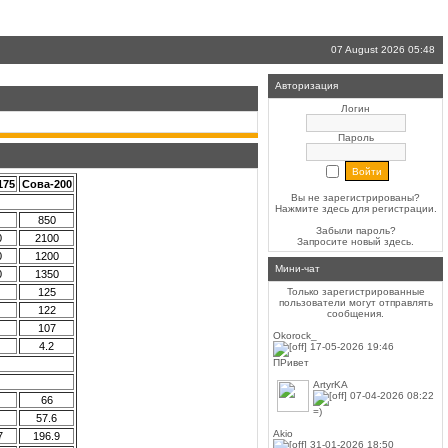
07 August 2026 05:48
Авторизация
Логин
Пароль
175
Сова-200
Вы не зарегистрированы?
Нажмите здесь
для регистрации.
850
Забыли пароль?
0
2100
Запросите новый
здесь
.
0
1200
Мини-чат
0
1350
125
Только зарегистрированные
пользователи могут отправлять
122
сообщения.
107
Okorock_
4.2
17-05-2026 19:46
ПРивет
ArtyrKA
07-04-2026 08:22
66
=)
57.6
Akio
7
196.9
31-01-2026 18:50