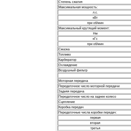
Степень сжатия
Максимальная мощность:
л.с.
кВт
при об/мин
Максимальный крутящий момент:
Нм
кГс
при об/мин
Смазка
Топливо
Карбюратор
Охлаждение
Воздушный фильтр
Моторная передача
Передаточное число моторной передачи
Задняя передача
Передаточное число на заднее колесо
Сцепление
Коробка передач
Передаточные числа коробки передач:
первая
вторая
третья