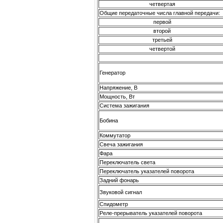
четвертая
Общие передаточные числа главной передачи:
первой
второй
третьей
четвертой
Генератор
Напряжение, В
Мощность, Вт
Система зажигания
Бобина
Коммутатор
Свеча зажигания
Фара
Переключатель света
Переключатель указателей поворота
Задний фонарь
Звуковой сигнал
Спидометр
Реле-прерыватель указателей поворота