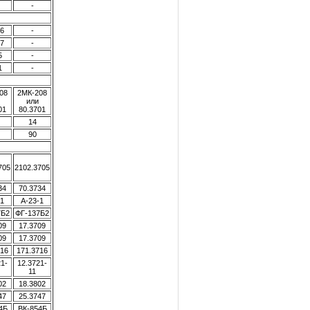
-
56
-
67
-
5
-
1
-
08
2МК-208
или
01
80.3701
14
90
705
2102.3705
34
70.3734
-1
А-23-1
7Б2
ФГ-137Б2
09
17.3709
09
17.3709
716
171.3716
21-
12.3721-
11
02
18.3802
47
25.3747
4Б
ВК-854Б