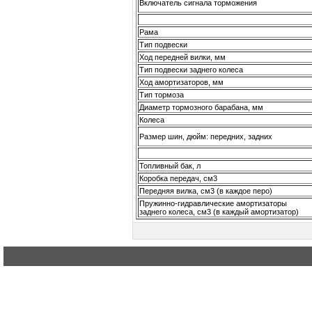
Включатель сигнала торможения
Рама
Тип подвески
Ход передней вилки, мм
Тип подвески заднего колеса
Ход амортизаторов, мм
Тип тормоза
Диаметр тормозного барабана, мм
Колеса
Размер шин, дюйм: передних, задних
Топливный бак, л
Коробка передач, см3
Передняя вилка, см3 (в каждое перо)
Пружинно-гидравлические амортизаторы
заднего колеса, см3 (в каждый амортизатор
)