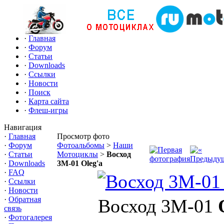
·
Главная
·
Форум
·
Статьи
·
Downloads
·
Ссылки
·
Новости
·
Поиск
·
Карта сайта
·
Флеш-игры
Навигация
·
Главная
Просмотр фото
·
Форум
Фотоальбомы
>
Наши
·
Статьи
Мотоциклы
>
Восход
·
Downloads
3М-01 Oleg'a
·
FAQ
·
Ссылки
·
Новости
·
Обратная
Восход 3М-01
связь
·
Фотогалерея