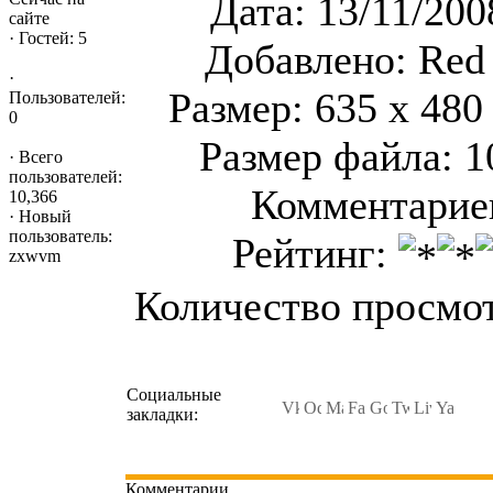
Дата: 13/11/200
сайте
·
Гостей: 5
Добавлено: Red
·
Размер: 635 x 480
Пользователей:
0
Размер файла: 1
·
Всего
пользователей:
Комментариев
10,366
·
Новый
пользователь:
Рейтинг:
zxwvm
Количество просмот
Социальные
закладки:
Комментарии