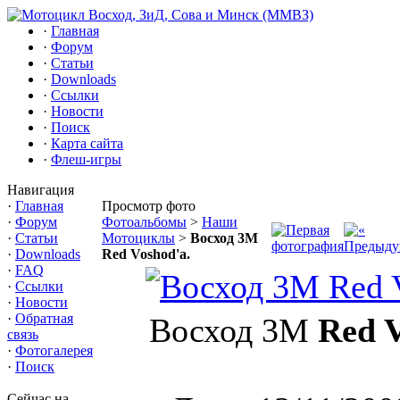
·
Главная
·
Форум
·
Статьи
·
Downloads
·
Ссылки
·
Новости
·
Поиск
·
Карта сайта
·
Флеш-игры
Навигация
·
Главная
Просмотр фото
·
Форум
Фотоальбомы
>
Наши
·
Статьи
Мотоциклы
>
Восход 3М
·
Downloads
Red Voshod'a.
·
FAQ
·
Ссылки
·
Новости
·
Обратная
Восход 3М
Red 
связь
·
Фотогалерея
·
Поиск
Сейчас на