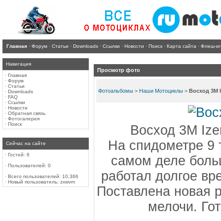
Главная
·
Форум
·
Статьи
·
Downloads
·
Ссылки
·
Новости
·
Поиск
·
Карта сайта
·
Флеш-и
Навигация
Просмотр фото
·
Главная
·
Форум
·
Статьи
Фотоальбомы
>
Наши Мотоциклы
>
Восход 3М I
·
Downloads
·
FAQ
·
Ссылки
·
Новости
·
Обратная связь
·
Фотогалерея
·
Поиск
Восход 3М Izer
На спидометре 9 
Сейчас на сайте
·
Гостей: 6
самом деле боль
·
Пользователей: 0
работал долгое вр
·
Всего пользователей: 10,366
·
Новый пользователь:
zxwvm
Поставлена новая р
мелочи. Го