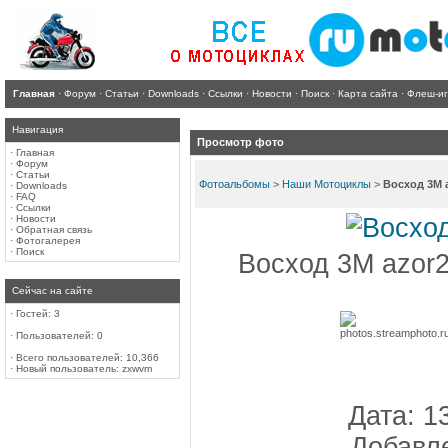
Главная
·
Форум
·
Статьи
·
Downloads
·
Ссылки
·
Новости
·
Поиск
·
Карта сайта
·
Флеш-и
Навигация
Просмотр фото
·
Главная
·
Форум
·
Статьи
Фотоальбомы
>
Наши Мотоциклы
>
Восход 3М 
·
Downloads
·
FAQ
·
Ссылки
·
Новости
·
Обратная связь
·
Фотогалерея
·
Поиск
Восход 3М azor2
Сейчас на сайте
·
Гостей: 3
·
Пользователей: 0
·
Всего пользователей: 10,366
·
Новый пользователь:
zxwvm
Дата: 1
Добавле