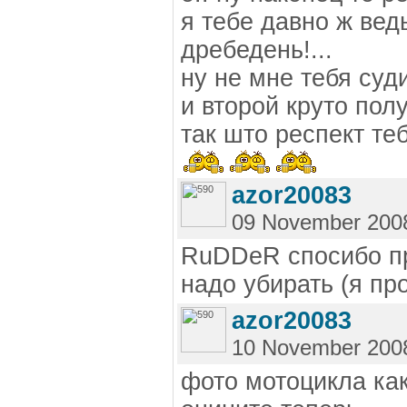
я тебе давно ж вед
дребедень!...
ну не мне тебя суди
и второй круто пол
так што респект те
azor20083
09 November 200
RuDDeR спосибо пр
надо убирать (я про
azor20083
10 November 200
фото мотоцикла как