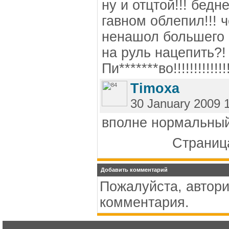
ну и отцтой!!! бед
гавном облепил!!! 
ненашол большего 
на руль нацепить?
Пи*******во!!!!!!!!!!!!!!!
Timoxa
30 January 2009 
вполне нормальный
Страница
Добавить комментарий
Пожалуйста, автори
комментария.