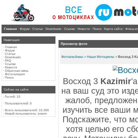
Главная
·
Форум
·
Статьи
·
Downloads
·
Ссылки
·
Новости
·
Поиск
·
Карта сайта
·
Флеш-и
Навигация
Просмотр фото
·
Главная
·
Форум
·
Статьи
Фотоальбомы
>
Наши Мотоциклы
>
Восход 3 Ka
·
Downloads
·
FAQ
·
Ссылки
·
Новости
·
Обратная связь
·
Фотогалерея
·
Поиск
Восход 3
Kazimir
'
на ваш суд это изд
Сейчас на сайте
·
Гостей: 10
жалоб, предложен
·
Пользователей: 0
изучить все ваши 
·
Всего пользователей: 10,366
·
Новый пользователь:
zxwvm
Подскажите, что м
хотя целью его сб