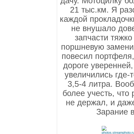
дачу. Мотоцилку б
21 тыс.км. Я ра
каждой прокладочки
не внушало дове
запчасти тяжко
поршневую заменил
повесил портфеля,
дороге уверенней,
увеличились где-т
3,5-4 литра. Воо
более учесть, что
не держал, и даж
Зарание в