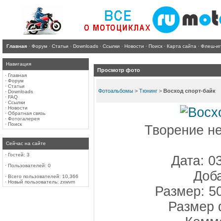
Главная
·
Форум
·
Статьи
·
Downloads
·
Ссылки
·
Новости
·
Поиск
·
Карта сайта
·
Флеш-и
Навигация
Просмотр фото
·
Главная
·
Форум
·
Статьи
Фотоальбомы
>
Тюнинг
>
Восход спорт-байк
·
Downloads
·
FAQ
·
Ссылки
·
Новости
·
Обратная связь
·
Фотогалерея
·
Поиск
Творение не
Сейчас на сайте
·
Гостей: 3
Дата: 0
·
Пользователей: 0
Доба
·
Всего пользователей: 10,366
·
Новый пользователь:
zxwvm
Размер: 5
Размер 