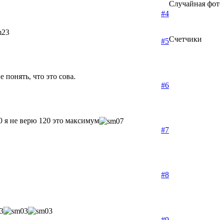
Случайная фот
#4
Счетчики
#5
 понять, что это сова.
#6
0 я не верю 120 это максимум
#7
#8
#9