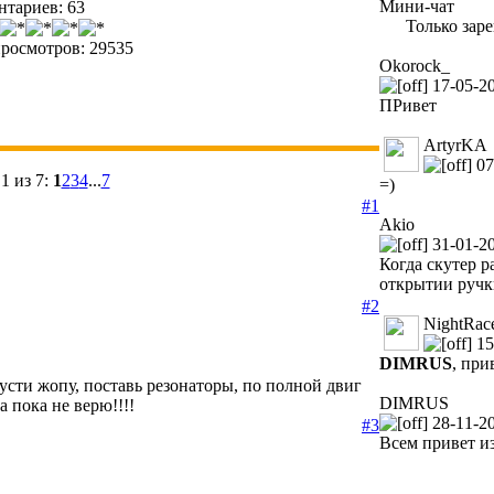
Мини-чат
тариев: 63
Только зар
росмотров: 29535
Okorock_
17-05-20
ПРивет
ArtyrKA
07
1 из 7:
1
2
3
4
...
7
=)
#1
Akio
31-01-20
Когда скутер р
открытии ручки
#2
NightRac
15
DIMRUS
, при
пусти жопу, поставь резонаторы, по полной двиг
DIMRUS
а пока не верю!!!!
28-11-20
#3
Всем привет из