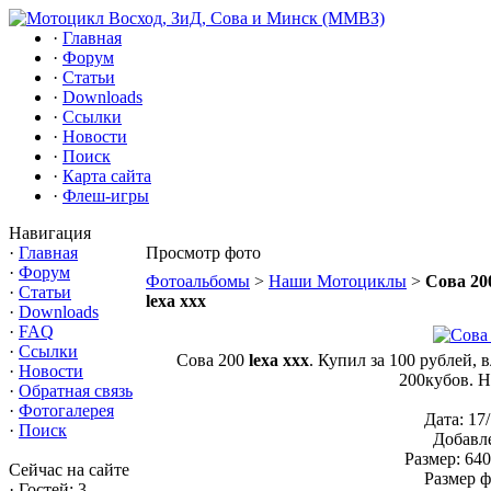
·
Главная
·
Форум
·
Статьи
·
Downloads
·
Ссылки
·
Новости
·
Поиск
·
Карта сайта
·
Флеш-игры
Навигация
·
Главная
Просмотр фото
·
Форум
Фотоальбомы
>
Наши Мотоциклы
>
Сова 20
·
Статьи
lexa xxx
·
Downloads
·
FAQ
·
Ссылки
Сова 200
lexa xxx
. Купил за 100 рублей, 
·
Новости
200кубов. Н
·
Обратная связь
·
Фотогалерея
Дата: 17
·
Поиск
Добавле
Размер: 64
Сейчас на сайте
Размер ф
·
Гостей: 3