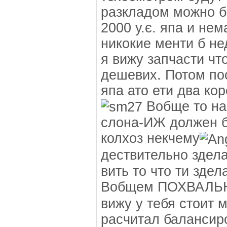
разкладом можно би
2000 у.є. япа и нем
никокие менти б не
я вижу запчасти чт
дешевих. Потом пос
япа ато ети два ко
Вобще то на
слона-ИЖ должен б
колхоз некчему
дествительно здела
вить то что ти здел
Вобщем ПОХВАЛЬ
вижу у тебя стоит 
расчитал балансир