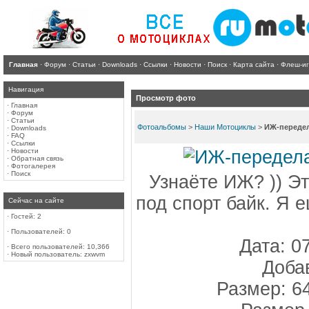
Главная
·
Форум
·
Статьи
·
Downloads
·
Ссылки
·
Новости
·
Поиск
·
Карта сайта
·
Флеш-и
Навигация
Просмотр фото
·
Главная
·
Форум
·
Статьи
Фотоальбомы
>
Наши Мотоциклы
>
ИЖ-передел
·
Downloads
·
FAQ
·
Ссылки
·
Новости
·
Обратная связь
·
Фотогалерея
·
Поиск
Узнаёте ИЖ? )) Э
под спорт байк. Я 
Сейчас на сайте
·
Гостей: 2
·
Пользователей: 0
Дата: 0
·
Всего пользователей: 10,366
·
Новый пользователь:
zxwvm
Доба
Размер: 6