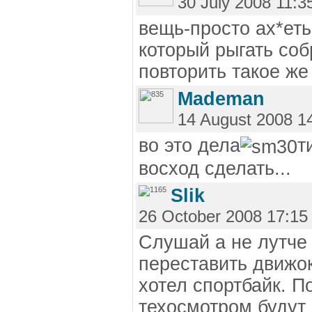
30 July 2008 11:3
вещь-просто ах*еть
который рыгать со
повторить такое же
Mademan
14 August 2008 1
во это дела
т
восход сделать...
Slik
26 October 2008 17:15
Слушай а не лутче 
переставить движок
хотел спортбайк. П
техосмотром будут 