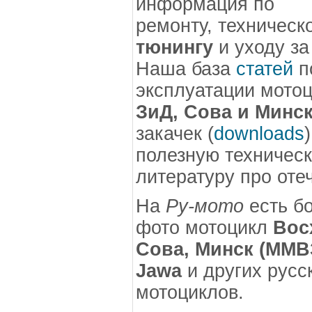
информация по
ремонту, техничес
тюнингу
и уходу з
Наша база
статей
п
эксплуатации мото
ЗиД, Сова и Минс
закачек (
downloads
полезную техничес
литературу про оте
На
Ру-мото
есть б
фото мотоцикл
Вос
Сова, Минск (ММВЗ
Jawa
и других русс
мотоциклов.