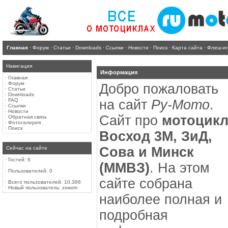
Главная
·
Форум
·
Статьи
·
Downloads
·
Ссылки
·
Новости
·
Поиск
·
Карта сайта
·
Флеш-и
Навигация
Информация
·
Главная
·
Форум
Добро пожаловать
·
Статьи
·
Downloads
·
FAQ
на сайт
Ру-Мото
.
·
Ссылки
·
Новости
Сайт про
мотоцик
·
Обратная связь
·
Фотогалерея
·
Поиск
Восход 3М, ЗиД,
Сова и Минск
Сейчас на сайте
·
Гостей: 6
(ММВЗ)
. На этом
·
Пользователей: 0
сайте собрана
·
Всего пользователей: 10,366
·
Новый пользователь:
zxwvm
наиболее полная и
подробная