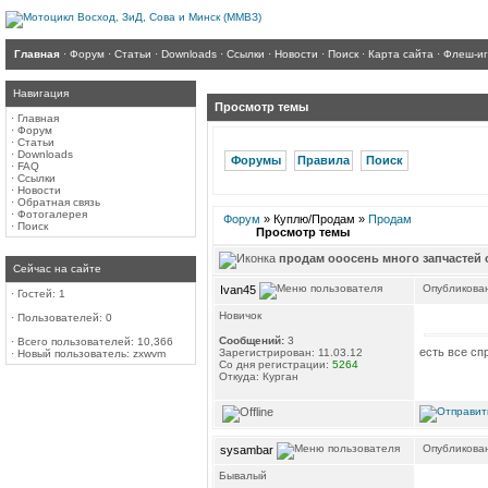
Главная
·
Форум
·
Статьи
·
Downloads
·
Ссылки
·
Новости
·
Поиск
·
Карта сайта
·
Флеш-и
Навигация
Просмотр темы
·
Главная
·
Форум
·
Статьи
·
Downloads
Форумы
Правила
Поиск
·
FAQ
·
Ссылки
·
Новости
·
Обратная связь
·
Фотогалерея
Форум
» Куплю/Продам »
Продам
·
Поиск
Просмотр темы
продам ооосень много запчастей 
Сейчас на сайте
Опубликован
Ivan45
·
Гостей: 1
Новичок
·
Пользователей: 0
Сообщений:
3
·
Всего пользователей: 10,366
есть все сп
Зарегистрирован: 11.03.12
·
Новый пользователь:
zxwvm
Со дня регистрации:
5264
Откуда: Курган
Опубликован
sysambar
Бывалый