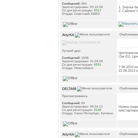
Сообщений:
664
1. Значки б
Зарегистрирован: 05.10.08
Со дня регистрации:
6517
2. Сайлент-
Откуда: Советский ХМАО
Опубликован
ArtyrKA
Лучший друг
Центральная
(3м-01). Це
Сообщений:
1638
Зарегистрирован: 01.09.08
Со дня регистрации:
6551
7.08.2010 п
Откуда: Новосибирск
22.06.2013 
Опубликован
DELTA98
Присматриваюсь
Сообщений:
60
Нужна покры
Зарегистрирован: 08.04.12
Со дня регистрации:
5236
кикстартера
Откуда: Санкт-Петербург, Купчино
Опубликован
ArtyrKA