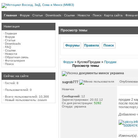
Главная
·
Форум
·
Статьи
·
Downloads
·
Ссылки
·
Новости
·
Поиск
·
Карта сайта
·
Флеш-и
Навигация
Просмотр темы
·
Главная
·
Форум
·
Статьи
·
Downloads
Форумы
Правила
Поиск
·
FAQ
·
Ссылки
·
Новости
·
Обратная связь
·
Фотогалерея
Форум
» Куплю/Продам »
Продам
·
Поиск
Просмотр темы
документы минск украина
Сейчас на сайте
Опубликован
sugrob777
·
Гостей: 8
Новичок
·
Пользователей: 0
Сообщений:
12
·
Всего пользователей: 10,366
продам 2 ка
Зарегистрирован: 20.02.12
·
Новый пользователь:
zxwvm
Со дня регистрации:
5282
после после
Откуда: украина
техпаспорт,
Добавлено ч
Изменил(а)