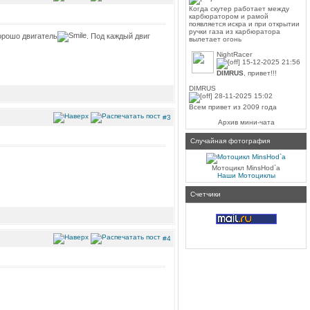
Когда скутер работает между
карбюратором и рамой
появляется искра и при открытии
ручки газа из карбюратора
хорошо двигатель
. Под каждый двиг
вылетает огонь
NightRacer
15-12-2025 21:56
DIMRUS
, привет!!!
DIMRUS
28-11-2025 15:02
Всем привет из 2009 года
#3
Архив мини-чата
Случайная фотография
Мотоцикл MinsHod`а
Наши Мотоциклы
Счетчики
#4