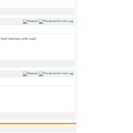
#5
трой наконец себе карб.
#6