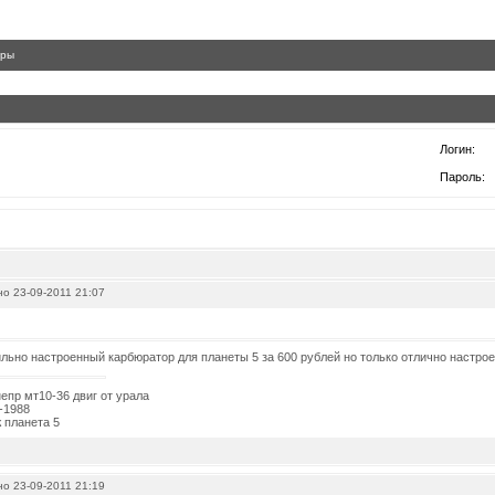
гры
Логин:
Пароль:
о 23-09-2011 21:07
льно настроенный карбюратор для планеты 5 за 600 рублей но только отлично настроенн
епр мт10-36 двиг от урала
-1988
 планета 5
о 23-09-2011 21:19