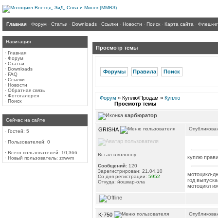
Главная
·
Форум
·
Статьи
·
Downloads
·
Ссылки
·
Новости
·
Поиск
·
Карта сайта
·
Флеш-и
Навигация
Просмотр темы
·
Главная
·
Форум
·
Статьи
·
Downloads
Форумы
Правила
Поиск
·
FAQ
·
Ссылки
·
Новости
·
Обратная связь
·
Фотогалерея
Форум
» Куплю/Продам »
Куплю
·
Поиск
Просмотр темы
карбюратор
Сейчас на сайте
Опубликован
GRISHA
·
Гостей: 5
·
Пользователей: 0
·
Всего пользователей: 10,366
Встал в колонну
куплю прави
·
Новый пользователь:
zxwvm
Сообщений:
120
Зарегистрирован: 21.04.10
мотоцикл-дн
Со дня регистрации:
5952
год выпуска
Откуда: йошкар-ола
мотоцикл иж
Опубликован
K-750