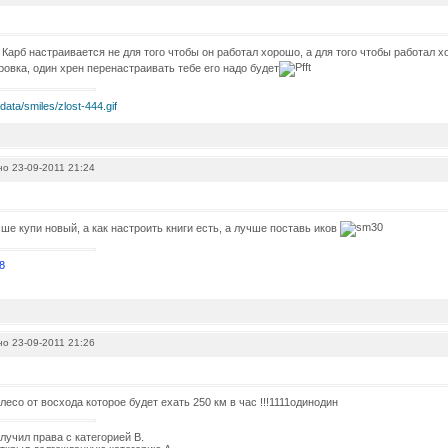
Карб настраивается не для того чтобы он работал хорошо, а для того чтобы работал 
ровка, один хрен перенастраивать тебе его надо будет
о 23-09-2011 21:24
ше купи новый, а как настроить книги есть, а лучше поставь иков
8
о 23-09-2011 21:26
лесо от восхода которое будет ехать 250 км в час !!!1111одинодин
олучил права с категорией В.