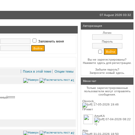
07 August 2026 03:32
Авторизация
Логин
Запомнить меня
Пароль
Вы не зарегистрированы?
Нажмите здесь
для регистрации.
Забыли пароль?
Поиск в этой теме
Опции темы
Запросите новый
здесь
.
#1
Мини-чат
Только зарегистрированные
пользователи могут отправлять
сообщения.
ый!!!!!!!!
Okorock_
17-05-2026 19:46
ПРивет
ArtyrKA
07-04-2026 08:22
=)
Akio
#2
31-01-2026 18:50