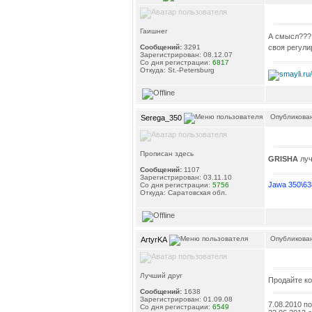
Гаишнег
А смысл??? 
своя регули
Сообщений:
3291
Зарегистрирован: 08.12.07
Со дня регистрации:
6817
Откуда: St.-Petersburg
Опубликован
Serega_350
Прописан здесь
GRISHA
луч
Сообщений:
1107
Зарегистрирован: 03.11.10
Jawa 350\63
Со дня регистрации:
5756
Откуда: Саратовская обл.
Опубликован
ArtyrKA
Лучший друг
Продайте ко
Сообщений:
1638
Зарегистрирован: 01.09.08
7.08.2010 п
Со дня регистрации:
6549