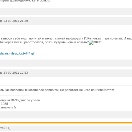
открыл долгожданную категорию А.
о 23-09-2011 21:30
е выноси себе мозг, почитай мануал, сгонай на форум к ИЖатникам, там почитай. И нас
ебя через месяц расстроится, опять будешь новый искать?
о 24-09-2011 12:53
оть как поплавок выстави все равно так же работает не чего не изменяется!
епр мт10-36 двиг от урала
-1988
 планета 5
тей: 1)