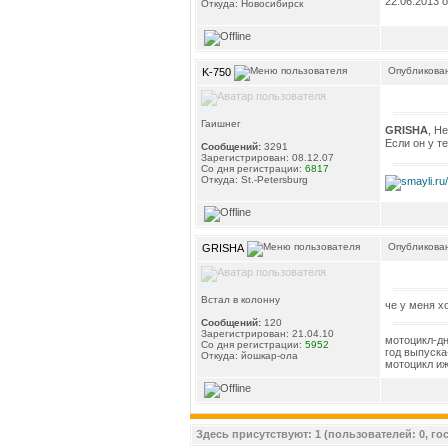
22.06.2013 
Откуда: Новосибирск
Опубликован
K-750
Гаишнег
GRISHA
, Н
Если он у т
Сообщений:
3291
Зарегистрирован: 08.12.07
Со дня регистрации:
6817
Откуда: St.-Petersburg
Опубликован
GRISHA
Встал в колонну
че у меня х
Сообщений:
120
Зарегистрирован: 21.04.10
мотоцикл-дн
Со дня регистрации:
5952
год выпуска
Откуда: йошкар-ола
мотоцикл иж
Здесь присутствуют: 1 (пользователей: 0, гос