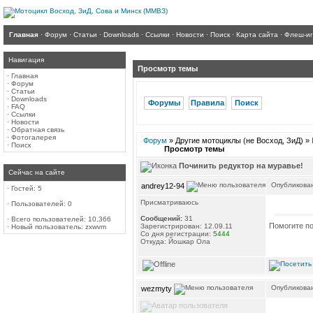
Главная
·
Форум
·
Статьи
·
Downloads
·
Ссылки
·
Новости
·
Поиск
·
Карта сайта
·
Флеш-и
Навигация
Просмотр темы
·
Главная
·
Форум
·
Статьи
·
Downloads
Форумы
Правила
Поиск
·
FAQ
·
Ссылки
·
Новости
·
Обратная связь
·
Фотогалерея
Форум
» Другие мотоциклы (не Восход, ЗиД) »
·
Поиск
Просмотр темы
Починить редуктор на муравье!
Сейчас на сайте
Опубликован
andrey12-94
·
Гостей: 5
Присматриваюсь
·
Пользователей: 0
Сообщений:
31
·
Всего пользователей: 10,366
Помогите по
Зарегистрирован: 12.09.11
·
Новый пользователь:
zxwvm
Со дня регистрации:
5444
Откуда: Йошкар Ола
Опубликован
wezmyty