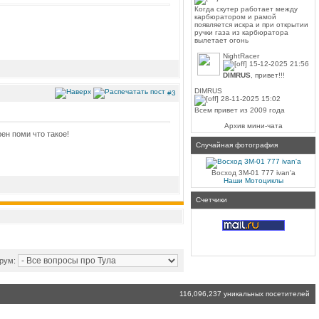
Когда скутер работает между
карбюратором и рамой
появляется искра и при открытии
ручки газа из карбюратора
вылетает огонь
NightRacer
15-12-2025 21:56
DIMRUS
, привет!!!
DIMRUS
#3
28-11-2025 15:02
Всем привет из 2009 года
Архив мини-чата
рен поми что такое!
Случайная фотография
Восход 3М-01 777 ivan'a
Наши Мотоциклы
Счетчики
орум:
116,096,237 уникальных посетителей