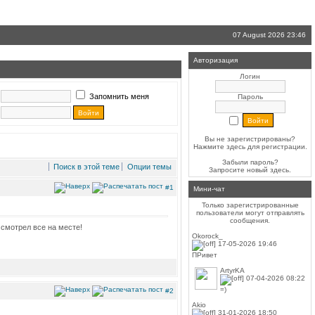
07 August 2026 23:46
Авторизация
Логин
Запомнить меня
Пароль
Вы не зарегистрированы?
Нажмите здесь
для регистрации.
Забыли пароль?
Поиск в этой теме
Опции темы
Запросите новый
здесь
.
#1
Мини-чат
Только зарегистрированные
пользователи могут отправлять
сообщения.
 смотрел все на месте!
Okorock_
17-05-2026 19:46
ПРивет
ArtyrKA
07-04-2026 08:22
=)
#2
Akio
31-01-2026 18:50