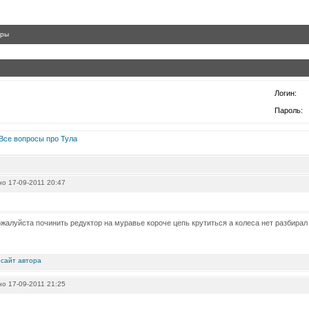
гры
Логин:
Пароль:
Все вопросы про Тула
о 17-09-2011 20:47
жалуйста починить редуктор на муравье короче цепь крутиться а колеса нет разбирал
о 17-09-2011 21:25