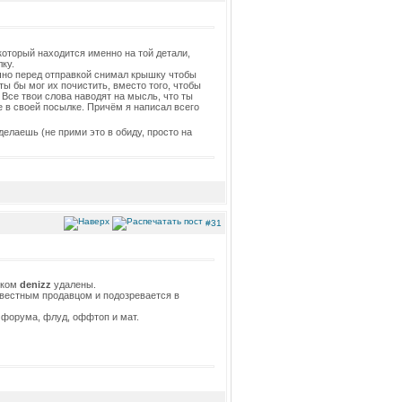
который находится именно на той детали,
ку.
чно перед отправкой снимал крышку чтобы
ты бы мог их почистить, вместо того, чтобы
 Все твои слова наводят на мысль, что ты
че в своей посылке. Причём я написал всего
елаешь (не прими это в обиду, просто на
#31
иком
denizz
удалены.
овестным продавцом и подозревается в
 форума, флуд, оффтоп и мат.