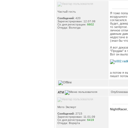
Частый гость
Я тоже попа
воздушного 
Сообщений:
420
согласился.
Зарегистрирован: 12.07.08
будет, дове
Со дня регистрации:
6602
то затёртое
Откуда: Вологда
личное отп
давным давн
недостаче в
(знал бы чт
А вот доказ
"Продам" в 
Вот он выло
а потом я е
пишет потом
Опубликован
ATM
Мото Эксперт
NightRacer
Сообщений:
2715
Зарегистрирован: 11.01.09
Со дня регистрации:
6419
Откуда: Воркута