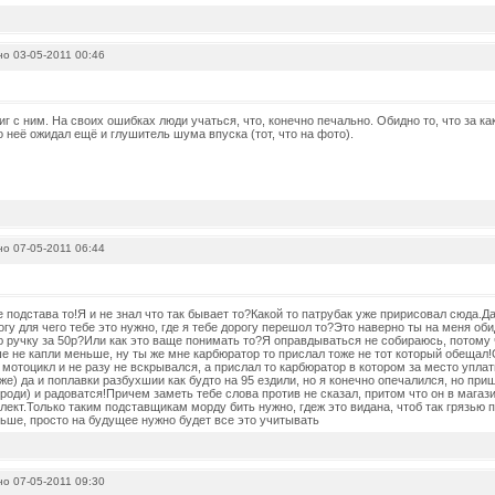
о 03-05-2011 00:46
фиг с ним. На своих ошибках люди учаться, что, конечно печально. Обидно то, что за к
 неё ожидал ещё и глушитель шума впуска (тот, что на фото).
о 07-05-2011 06:44
е подстава то!Я и не знал что так бывает то?Какой то патрубак уже пририсовал сюда.Д
огу для чего тебе это нужно, где я тебе дорогу перешол то?Это наверно ты на меня оби
 ручку за 50р?Или как это ваще понимать то?Я оправдываться не собираюсь, потому ч
е не капли меньше, ну ты же мне карбюратор то прислал тоже не тот который обещал!
 мотоцикл и не разу не вскрывался, а прислал то карбюратор в котором за место упла
же) да и поплавки разбухшии как будто на 95 ездили, но я конечно опечалился, но пр
роди) и радоватся!Причем заметь тебе слова против не сказал, притом что он в магазин
ект.Только таким подставщикам морду бить нужно, гдеж это видана, чтоб так грязью п
ьше, просто на будущее нужно будет все это учитывать
о 07-05-2011 09:30