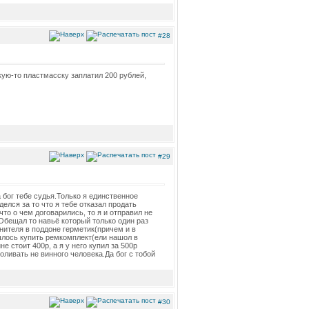
#28
акую-то пластмасску заплатил 200 рублей,
#29
а бог тебе судья.Только я единственное
делся за то что я тебе отказал продать
то о чем договарились, то я и отправил не
Обещал то навьё который только один раз
тнителя в поддоне герметик(причем и в
ишлось купить ремкомплект(ели нашол в
е стоит 400р, а я у него купил за 500р
оливать не винного человека.Да бог с тобой
#30