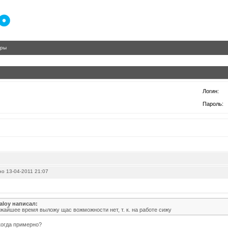
гры
Логин:
Пароль:
о 13-04-2011 21:07
loy написал:
бижайшее время выложу щас вожможности нет, т. к. на работе сижу
когда примерно?