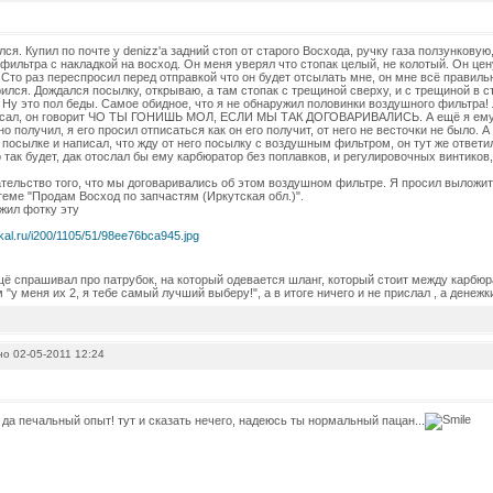
лся. Купил по почте у denizz'а задний стоп от старого Восхода, ручку газа ползункову
фильтра с накладкой на восход. Он меня уверял что стопак целый, не колотый. Он цен
 Сто раз переспросил перед отправкой что он будет отсылать мне, он мне всё правиль
рился. Дождался посылку, открываю, а там стопак с трещиной сверху, и с трещиной в 
. Ну это пол беды. Самое обидное, что я не обнаружил половинки воздушного фильтра!
исал, он говорит ЧО ТЫ ГОНИШЬ МОЛ, ЕСЛИ МЫ ТАК ДОГОВАРИВАЛИСЬ. А ещё я ему о
о получил, я его просил отписаться как он его получит, от него не весточки не было. А
 посылке и написал, что жду от него посылку с воздушным фильтром, он тут же ответи
о так будет, дак отослал бы ему карбюратор без поплавков, и регулировочных винтиков,
ательство того, что мы договаривались об этом воздушном фильтре. Я просил выложит
теме "Продам Восход по запчастям (Иркутская обл.)".
жил фотку эту
щё спрашивал про патрубок, на который одевается шланг, который стоит между карб
 "у меня их 2, я тебе самый лучший выберу!", а в итоге ничего и не прислал , а денежки
о 02-05-2011 12:24
, да печальный опыт! тут и сказать нечего, надеюсь ты нормальный пацан...