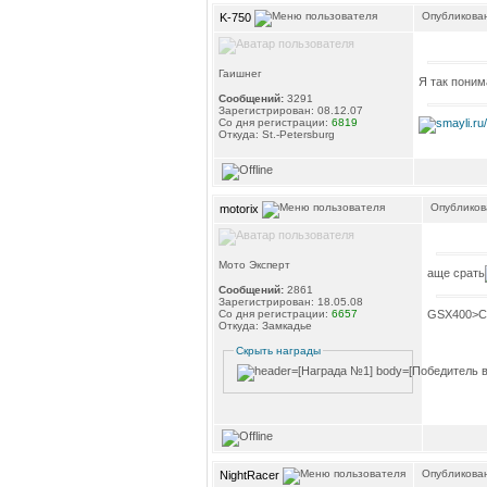
Опубликован
K-750
Гаишнег
Я так поним
Сообщений:
3291
Зарегистрирован: 08.12.07
Со дня регистрации:
6819
Откуда: St.-Petersburg
Опубликова
motorix
Мото Эксперт
аще срать
Сообщений:
2861
Зарегистрирован: 18.05.08
GSX400>C
Со дня регистрации:
6657
Откуда: Замкадье
Скрыть награды
Опубликован
NightRacer