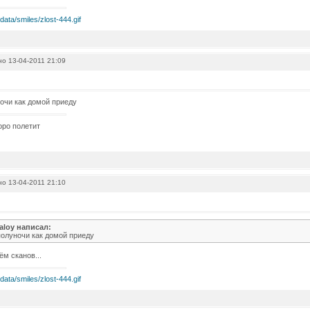
о 13-04-2011 21:09
очи как домой приеду
оро полетит
о 13-04-2011 21:10
loy написал:
полуночи как домой приеду
м сканов...