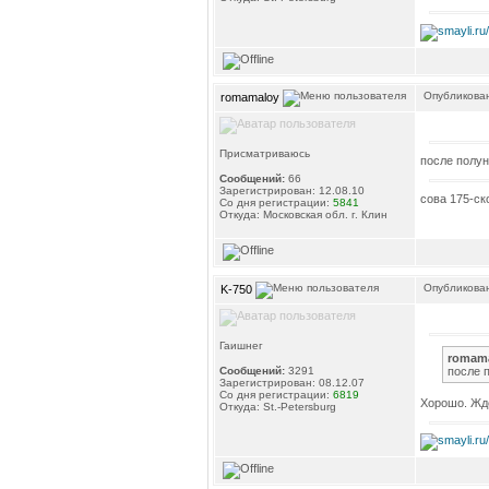
Опубликован
romamaloy
Присматриваюсь
после полун
Сообщений:
66
Зарегистрирован: 12.08.10
сова 175-ск
Со дня регистрации:
5841
Откуда: Московская обл. г. Клин
Опубликован
K-750
Гаишнег
romama
после 
Сообщений:
3291
Зарегистрирован: 08.12.07
Со дня регистрации:
6819
Хорошо. Ждё
Откуда: St.-Petersburg