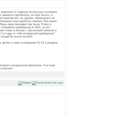
ю, ремешок от сиденья на восход и половину
у завернул приличную, но ещё ничего, я
но перечислял, ну, думаю, обманывать не
стёклышке под подсветку номера. Всё какое-
 Лишь одна накладка там была. Я ему в
тправлял карбюратор К-2401, он его
 как я ему в личное с претензией написал о
л "а я жду от тебя исправный карбюратор"
 пущай бы искал потом!).
ь фотку в теме (сообщения 41-52 в разделе
юратором и воздушным фильтром. А он ещё
 получил...
#27