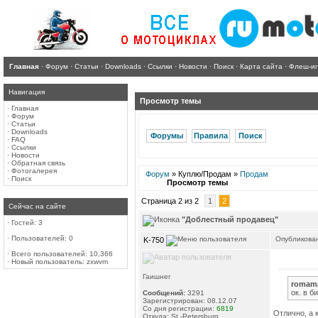
Главная
·
Форум
·
Статьи
·
Downloads
·
Ссылки
·
Новости
·
Поиск
·
Карта сайта
·
Флеш-и
Навигация
Просмотр темы
·
Главная
·
Форум
·
Статьи
·
Downloads
Форумы
Правила
Поиск
·
FAQ
·
Ссылки
·
Новости
·
Обратная связь
·
Фотогалерея
Форум
» Куплю/Продам »
Продам
·
Поиск
Просмотр темы
Страница 2 из 2
1
2
Сейчас на сайте
"Доблестный продавец"
·
Гостей: 3
·
Пользователей: 0
Опубликован
K-750
·
Всего пользователей: 10,366
·
Новый пользователь:
zxwvm
Гаишнег
romama
ок. в 
Сообщений:
3291
Зарегистрирован: 08.12.07
Со дня регистрации:
6819
Отлично, а 
Откуда: St.-Petersburg