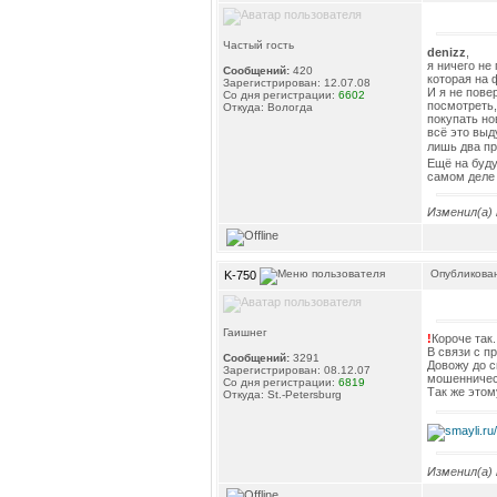
Частый гость
denizz
,
я ничего не
Сообщений:
420
которая на 
Зарегистрирован: 12.07.08
И я не пове
Со дня регистрации:
6602
посмотреть,
Откуда: Вологда
покупать но
всё это выд
лишь два пр
Ещё на буду
самом деле 
Изменил(а)
Опубликован
K-750
Гаишнег
!
Короче так.
В связи с 
Сообщений:
3291
Довожу до с
Зарегистрирован: 08.12.07
мошенничес
Со дня регистрации:
6819
Так же этом
Откуда: St.-Petersburg
Изменил(а)