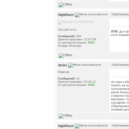
Опубликован
NightRacer
Частый гость
ATM
, да и 
хотя помимо
Сообщений:
420
Зарегистрирован: 12.07.08
Со дня регистрации:
6602
Откуда: Вологда
Опубликован
denizz
Новичок
Сообщений:
14
ни хера себ
Зарегистрирован: 03.02.11
Со дня регистрации:
5666
понять не м
ползунковую
капли больш
ставился на
жиклерах то
саседнем го
230ремкомпл
поливай дал
Опубликован
NightRacer