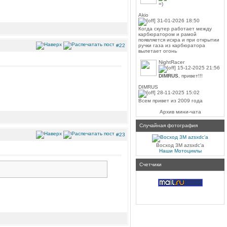
=)
Akio
31-01-2026 18:50
Когда скутер работает между
карбюратором и рамой
появляется искра и при открытии
#22
ручки газа из карбюратора
вылетает огонь
NightRacer
15-12-2025 21:56
DIMRUS
, привет!!!
DIMRUS
28-11-2025 15:02
Всем привет из 2009 года
Архив мини-чата
Случайная фотография
#23
Восход 3М azsxdc'a
Наши Мотоциклы
Счетчики