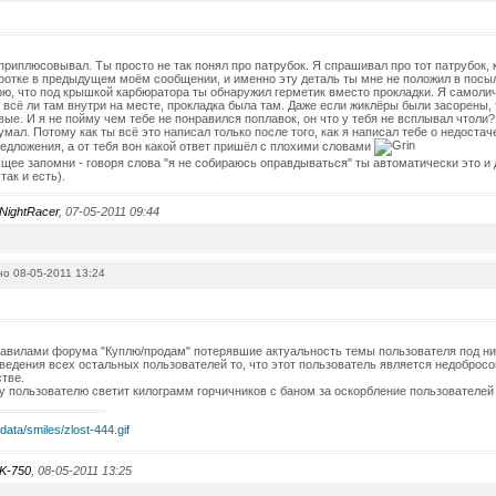
 приплюсовывал. Ты просто не так понял про патрубок. Я спрашивал про тот патрубок, 
фотке в предыдущем моём сообщении, и именно эту деталь ты мне не положил в посыл
рю, что под крышкой карбюратора ты обнаружил герметик вместо прокладки. Я самоли
 всё ли там внутри на месте, прокладка была там. Даже если жиклёры были засорены, 
вые. И я не пойму чем тебе не понравился поплавок, он что у тебя не всплывал чтоли?
умал. Потому как ты всё это написал только после того, как я написал тебе о недоста
едложения, а от тебя вон какой ответ пришёл с плохими словами
щее запомни - говоря слова "я не собираюсь оправдываться" ты автоматически это и д
так и есть).
NightRacer
, 07-05-2011 09:44
о 08-05-2011 13:24
правилами форума "Куплю/продам" потерявшие актуальность темы пользователя под н
ведения всех остальных пользователей то, что этот пользователь является недоброс
тве.
у пользователю светит килограмм горчичников с баном за оскорбление пользователей
K-750
, 08-05-2011 13:25