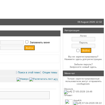
09 August 2026 12:32
Авторизация
Логин
Запомнить меня
Пароль
Вы не зарегистрированы?
Нажмите здесь
для регистрации.
Забыли пароль?
Запросите новый
здесь
.
Поиск в этой теме
Опции темы
Мини-чат
Только зарегистрированные
#21
пользователи могут отправлять
сообщения.
Okorock_
17-05-2026 19:46
ПРивет
ArtyrKA
07-04-2026 08:22