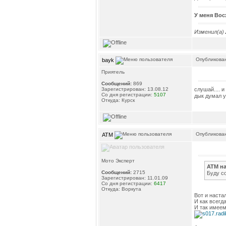
У меня Вос
Изменил(а)
Опубликован
bayk
Приятель
Сообщений:
869
слушай.... 
Зарегистрирован: 13.08.12
Со дня регистрации:
5107
дык думал у
Откуда: Курск
Опубликован
ATM
Мото Эксперт
ATM на
Сообщений:
2715
Буду с
Зарегистрирован: 11.01.09
Со дня регистрации:
6417
Откуда: Воркута
Вот и настал
И как всегд
И так имеем