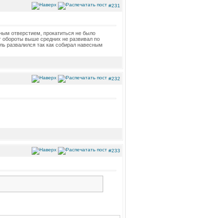
#231
чным отверстием, прокатиться не было
иг обороты выше средних не развивал по
ель развалился так как собирал навесным
#232
#233