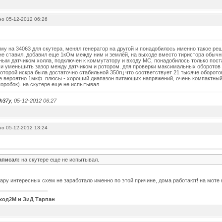
о 05-12-2012 06:26
му на 34063 для скутера, менял генератор на другой и понадобилось именно такое реше
не ставил, добавил еще 1кОм между ним и землёй, на выходе вместо тиристора обыч
ным датчиком холла, подключен к коммутатору и входу МС, понадобилось только пост
и уменьшить зазор между датчиком и ротором. для проверки максимальных оборотов п
которой искра была достаточно стабильной 350гц что соответствует 21 тысяче оборотов
 вероятно 1мкф. плюсы - хороший диапазон питающих напряжений, очень компактный
оробок). на скутере еще не испытывал.
h37y
, 05-12-2012 06:27
о 05-12-2012 13:24
аписал:
на скутере еще не испытывал.
пару интересных схем не заработало именно по этой причине, дома работают! на моте 
ход2М и ЗиД Тарпан