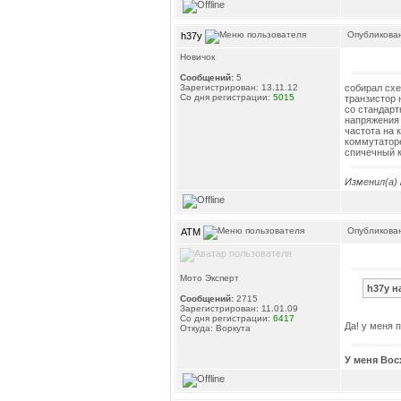
Опубликован
h37y
Новичок
Сообщений:
5
собирал схе
Зарегистрирован: 13.11.12
Со дня регистрации:
5015
транзистор 
со стандарт
напряжения 
частота на 
коммутаторе
спичечный к
Изменил(а)
Опубликован
ATM
Мото Эксперт
h37y н
Сообщений:
2715
Зарегистрирован: 11.01.09
Со дня регистрации:
6417
Да! у меня 
Откуда: Воркута
У меня Вос