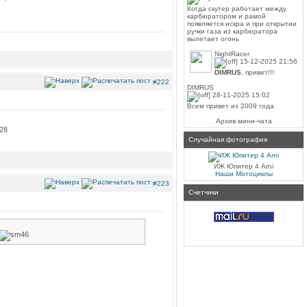
Когда скутер работает между
карбюратором и рамой
появляется искра и при открытии
ручки газа из карбюратора
вылетает огонь
NightRacer
15-12-2025 21:56
DIMRUS
, привет!!!
#222
DIMRUS
28-11-2025 15:02
Всем привет из 2009 года
Архив мини-чата
Случайная фотография
ИЖ Юпитер 4 Arni
Наши Мотоциклы
#223
Счетчики