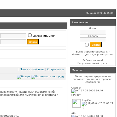
07 August 2026 15:39
Авторизация
Логин
Запомнить меня
Пароль
Вы не зарегистрированы?
Нажмите здесь
для регистрации.
Забыли пароль?
Запросите новый
здесь
.
Поиск в этой теме
Опции темы
Мини-чат
Только зарегистрированные
#221
пользователи могут отправлять
сообщения.
Okorock_
17-05-2026 19:46
а новую плату практически без изменений,
ПРивет
ор необходимый для выключения инвертора в
ArtyrKA
07-04-2026 08:22
=)
Akio
перематывать...
31-01-2026 18:50