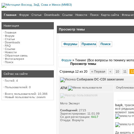
Главная
·
Форум
·
Статьи
·
Downloads
·
Ссылки
·
Новости
·
Поиск
·
Карта сайта
·
Флеш-и
Навигация
Просмотр темы
·
Главная
·
Форум
·
Статьи
·
Downloads
Форумы
Правила
Поиск
·
FAQ
·
Ссылки
·
Новости
·
Обратная связь
·
Фотогалерея
Форум
» Тюнинг (Все вопросы по тюнингу мото
·
Поиск
Просмотр темы
Страница 12 из 20
« Первая
<
10
11
1
Сейчас на сайте
Собираем DC-CDI зажигание
·
Гостей: 4
·
Пользователей: 0
Опубликован
ATM
·
Всего пользователей: 10,366
·
Новый пользователь:
zxwvm
Мото Эксперт
bayk
, транз
всё рядышко
Сообщений:
2715
момент зажи
Зарегистрирован: 11.01.09
Со дня регистрации:
6417
Откуда: Воркута
Да мерять н