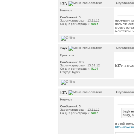
Опубликован
h37y
Новичок
Сообщений:
5
проверил, р
Зарегистрирован: 13.11.12
Со дня регистрации:
5015
возможности
моему из-за
монтажом. ч
Опубликован
bayk
Приятель
Сообщений:
869
h37y
, а мо
Зарегистрирован: 13.08.12
Со дня регистрации:
5107
Откуда: Курск
Опубликован
h37y
Новичок
Сообщений:
5
Зарегистрирован: 13.11.12
bayk н
Со дня регистрации:
5015
h37y
, 
в этой теме,
http://www.r