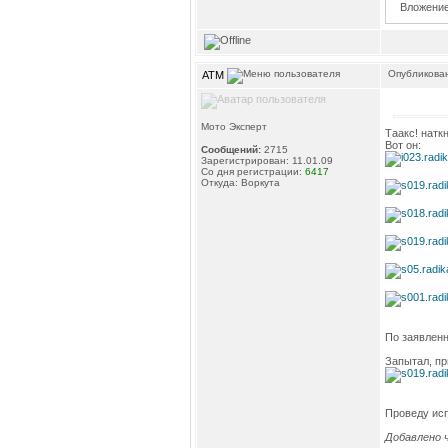
Вложение
Опубликован
ATM
Мото Эксперт
Таакс! натк
Вот он:
Сообщений:
2715
Зарегистрирован: 11.01.09
Со дня регистрации:
6417
Откуда: Воркута
По заявлен
Запытал, пр
Проведу исп
Добавлено ч