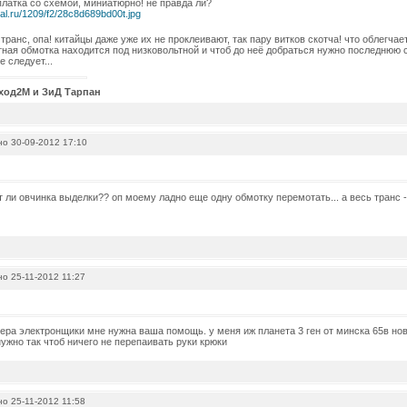
платка со схемой, миниатюрно! не правда ли?
транс, опа! китайцы даже уже их не проклеивают, так пару витков скотча! что облегча
ная обмотка находится под низковольтной и чтоб до неё добраться нужно последнюю 
 следует...
ход2М и ЗиД Тарпан
о 30-09-2012 17:10
ит ли овчинка выделки?? оп моему ладно еще одну обмотку перемотать... а весь транс - 
о 25-11-2012 11:27
ера электронщики мне нужна ваша помощь. у меня иж планета 3 ген от минска 65в нов
 нужно так чтоб ничего не перепаивать руки крюки
о 25-11-2012 11:58