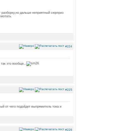
ет разборку,но дальше неприятный сюрприз
смотать.
#224
так это вообще...
#225
ый от чего подойдет выпрямитель тока и
#226