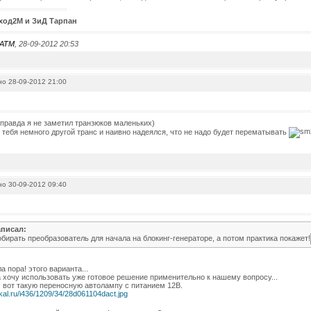
ход2М и ЗиД Тарпан
ATM
, 28-09-2012 20:53
о 28-09-2012 21:00
и правда я не заметил транзюков маленьких)
 тебя немного другой транс и наивно надеялся, что не надо будет перематывать
о 30-09-2012 09:40
писал:
обирать преобразователь для начала на блокинг-генераторе, а потом практика покажет!
а пора! этого варианта...
а хочу использовать уже готовое решение применительно к нашему вопросу...
 вот такую переносную автолампу с питанием 12В.