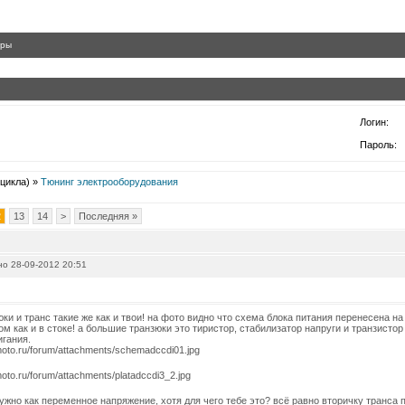
гры
Логин:
Пароль:
цикла) »
Тюнинг электрооборудования
2
13
14
>
Последняя »
о 28-09-2012 20:51
юки и транс такие же как и твои! на фото видно что схема блока питания перенесена н
м как и в стоке! а большие транзюки это тиристор, стабилизатор напруги и транзист
гания.
ужно как переменное напряжение, хотя для чего тебе это? всё равно вторичку транса 