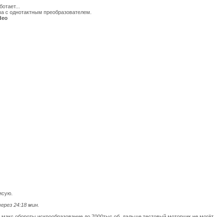
ботает...
а с однотактным преобразователем.
deo
исую.
ерез 24:18 мин.
 макс обороты искрообразование до 7000тыс.об. дальше тестовый моторчик не могёт..