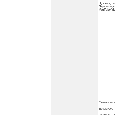
Ну что ж, ра
Первая удач
YouTube Vi
Схемку нар
Добавлено ч
проверял на