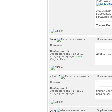
А вот сама 
Уже выпаял 
высоковольт
Продолжение
У меня Вос
Опубликован
bayk
Приятель
Сообщений:
869
Зарегистрирован: 13.08.12
ATM
, а сто
Со дня регистрации:
5107
Откуда: Курск
Опубликован
ciklop10
Новичок
Сообщений:
4
привет маст
Зарегистрирован: 17.11.12
Со дня регистрации:
5011
блок dc cdi
Опубликован
ATM