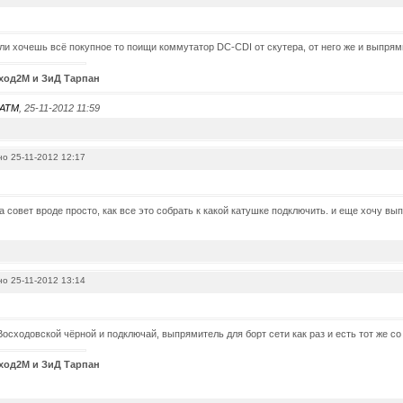
сли хочешь всё покупное то поищи коммутатор DC-CDI от скутера, от него же и выпрям
ход2М и ЗиД Тарпан
ATM
, 25-11-2012 11:59
о 25-11-2012 12:17
а совет вроде просто, как все это собрать к какой катушке подключить. и еще хочу вы
о 25-11-2012 13:14
 Восходовской чёрной и подключай, выпрямитель для борт сети как раз и есть тот же со
ход2М и ЗиД Тарпан