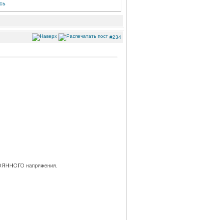
сь
#234
СТОЯННОГО напряжения.