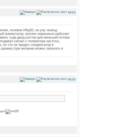
#229
ние, полевик irfbg30, на упр. вывод
ный коммутатор. вполне нормально работает
авить туда диод шоттки для меньшей потери
одавал сигнал с генератора частоты,
, но это не предел. конденсатор в
 размер (при желании можно запихать в
#230
нет!