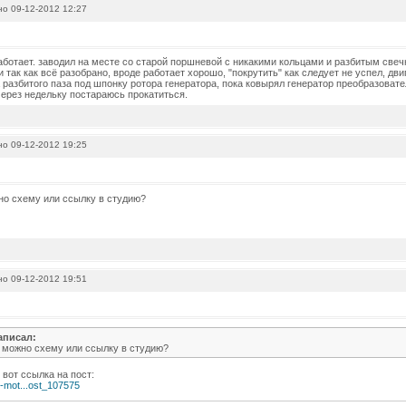
о 09-12-2012 12:27
аботает. заводил на месте со старой поршневой с никакими кольцами и разбитым све
 так как всё разобрано, вроде работает хорошо, "покрутить" как следует не успел, дв
 разбитого паза под шпонку ротора генератора, пока ковырял генератор преобразоват
ерез недельку постараюсь прокатиться.
о 09-12-2012 19:25
жно схему или ссылку в студию?
о 09-12-2012 19:51
аписал:
а можно схему или ссылку в студию?
 вот ссылка на пост:
u-mot...ost_107575