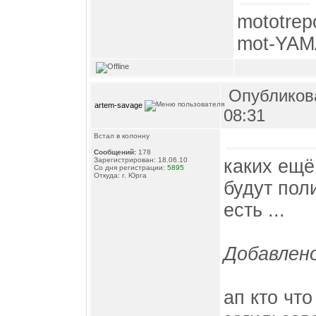
mototrep
mot-YAM
Опубликова
artem-savage
08:31
Встал в колонну
Сообщений:
178
каких ещё
Зарегистрирован: 18.06.10
Со дня регистрации:
5895
Откуда: г. Юрга
будут пол
есть ...
Добавлено
ап кто чт