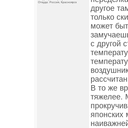
Откуда: Россия, Красноярск
другое та
только ск
может быт
замучаешь
с другой 
температу
температу
воздушник
рассчитан
В то же в
тяжелее. 
прокручив
японских 
наиважне