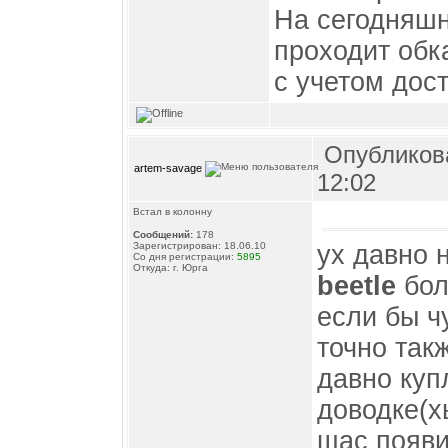
На сегодняшн
проходит обк
с учетом дос
Опубликова
artem-savage
12:02
Встал в колонну
Сообщений:
178
ух давно н
Зарегистрирован: 18.06.10
Со дня регистрации:
5895
Откуда: г. Юрга
beetle
бол
если бы ч
точно так
давно куп
доводке(
щас появ