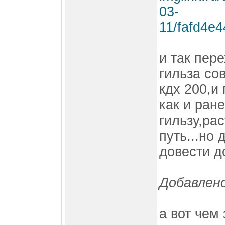
и так пер
гильза со
кдх 200,и
как и ран
гильзу,ра
путь...но 
довести до
Добавлено
а вот чем 