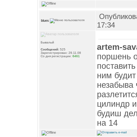
Опубликова
blues
17:34
Бывалый
artem-sa
Сообщений:
525
Зарегистрирован: 29.11.08
поршень о
Со дня регистрации:
6461
поставить
ним будит
незабыва 
разлетитс
цилиндр и 
будиш дел
на 14