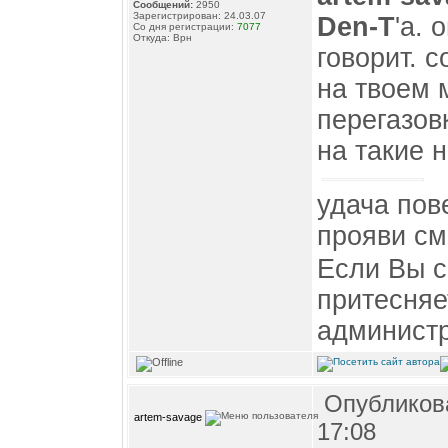
Сообщений:
2950
Зарегистрирован: 24.03.07
Den-T
'а. 
Со дня регистрации:
7077
Откуда: Врн
говорит. 
на твоем 
перегазов
на такие н
удача пов
прояви см
Если Вы с
притесняе
администр
Опубликова
artem-savage
17:08