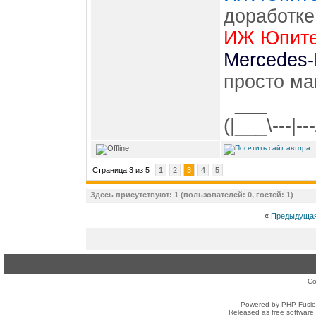
доработке
ИЖ Юпите
Mercedes-
просто ма
___ 
(|___\---|--
Страница 3 из 5
1
2
3
4
5
Здесь присутствуют: 1 (пользователей: 0, гостей: 1)
«
Предыдущая
Co
Powered by PHP-Fusion
Released as free software