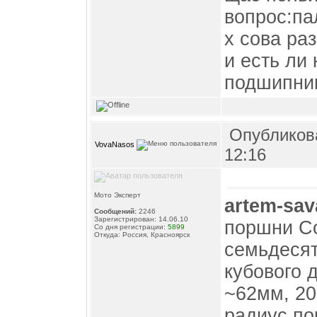
вопрос:па
х сова ра
и есть ли
подшипник
Опубликова
VovaNasos
12:16
Мото Эксперт
artem-sa
Сообщений:
2246
Зарегистрирован: 14.06.10
поршни Со
Со дня регистрации:
5899
Откуда: Россия, Красноярск
семьдесят
кубового 
~62мм, 20
радиус по