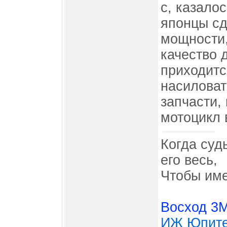
с, казалос
японцы с
мощности,
качество 
приходитс
насиловат
запчасти,
мотоцикл 
Когда суд
его весь,
Чтобы име
Восход 3
ИЖ Юпите