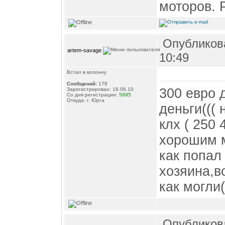
моторов. 
Опубликова
artem-savage
10:49
Встал в колонну
Сообщений:
178
300 евро 
Зарегистрирован: 18.06.10
Со дня регистрации:
5895
Откуда: г. Юрга
деньги(((
клх ( 250 
хорошим м
как попал
хозяина,в
как могли(
Опубликова