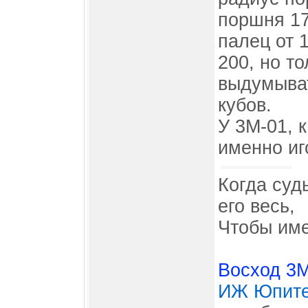
поршня 17
палец от 
200, но т
выдумыват
кубов.
У 3М-01, 
именно иг
Когда суд
его весь,
Чтобы име
Восход 3
ИЖ Юпите