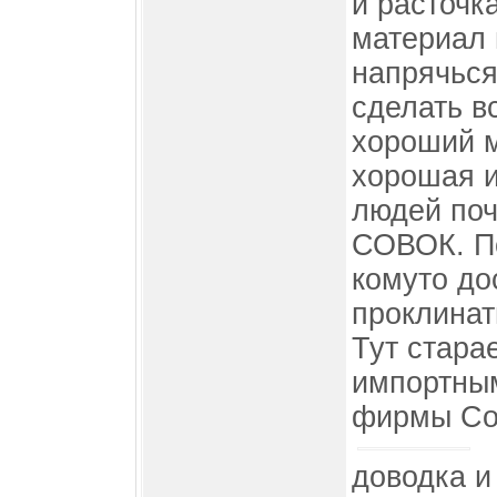
и расточк
материал 
напрячься
сделать в
хороший м
хорошая и
людей поч
СОВОК. По
комуто до
проклинат
Тут стара
импортным
фирмы Сов
доводка и