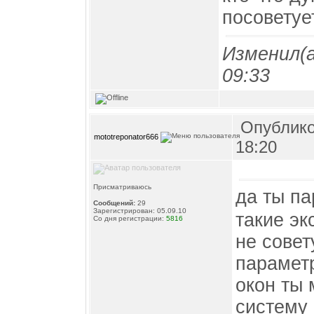
посоветуе
Изменил(
09:33
Опублико
mototreponator666
18:20
Присматриваюсь
да ты па
Сообщений:
29
Зарегистрирован: 05.09.10
такие эк
Со дня регистрации:
5816
не совет
парамет
окон ты
систему 