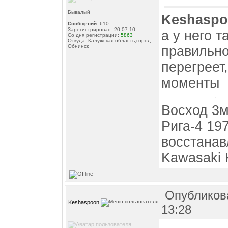
Бывалый
Keshasp
Сообщений:
610
Зарегистрирован: 20.07.10
а у него т
Со дня регистрации:
5863
Откуда: Калужская область,город
Обнинск
правильно
перегреет
моменты
Восход 3м
Рига-4 19
восстана
Kawasaki 
Опубликова
Keshaspoon
13:28