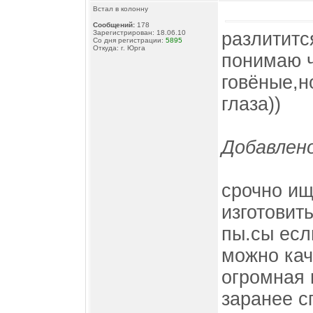
Встал в колонну
Сообщений:
178
разлититс
Зарегистрирован: 18.06.10
Со дня регистрации:
5895
Откуда: г. Юрга
понимаю ч
говёные,н
глаза))
Добавлено
срочно ищ
изготовить
пы.сы если
можно кач
огромная 
заранее сп