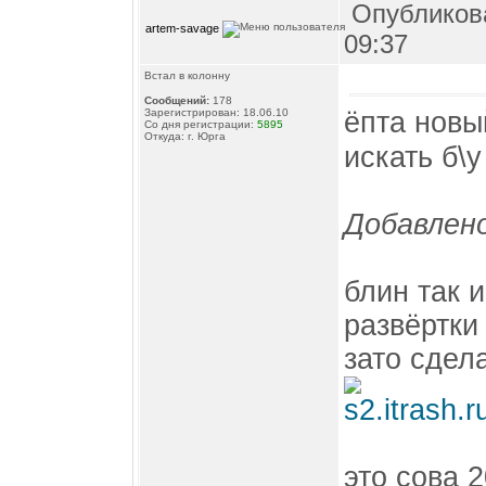
Опубликова
artem-savage
09:37
Встал в колонну
Сообщений:
178
ёпта новы
Зарегистрирован: 18.06.10
Со дня регистрации:
5895
Откуда: г. Юрга
искать б\у
Добавлено
блин так 
развёртки 
зато сдела
это сова 2