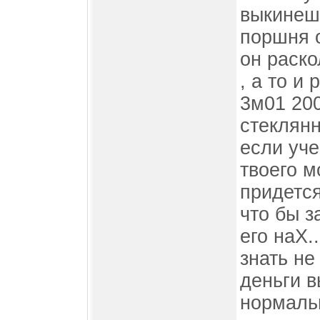
выкинешь
поршня о
он раско
, а то и
3м01 20
стеклянн
если уче
твоего м
придется
что бы з
его наX..
знать не
деньги 
нормаль