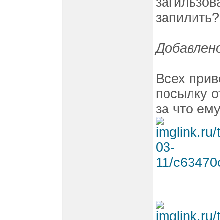
загильзов
запилить?
Добавлено
Всех прив
посылку от
за что ем