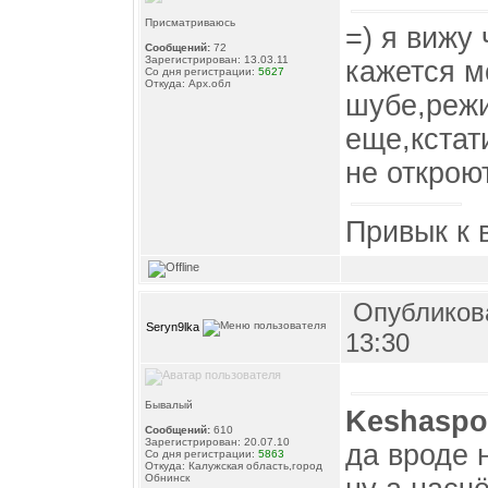
Присматриваюсь
=) я вижу
Сообщений:
72
Зарегистрирован: 13.03.11
кажется м
Со дня регистрации:
5627
Откуда: Арх.обл
шубе,режи
еще,кстат
не открою
Привык к 
Опубликова
Seryn9lka
13:30
Бывалый
Keshasp
Сообщений:
610
Зарегистрирован: 20.07.10
да вроде 
Со дня регистрации:
5863
Откуда: Калужская область,город
Обнинск