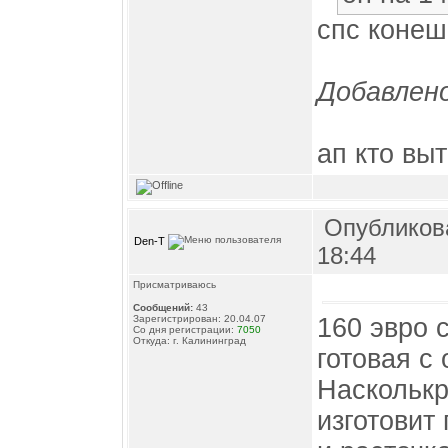
спс конешн
Добавлено
ап кто вы
Опубликова
Den-T
18:44
Присматриваюсь
Сообщений:
43
160 эвро 
Зарегистрирован: 20.04.07
Со дня регистрации:
7050
Откуда: г. Калининград
готовая с
Насколькр
изготовит