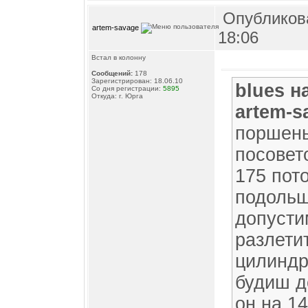
Опубликова
artem-savage
18:06
Встал в колонну
Сообщений:
178
Зарегистрирован: 18.06.10
blues н
Со дня регистрации:
5895
Откуда: г. Юрга
artem-s
поршень
посовет
175 пот
подольш
допусти
разлети
цилиндр 
будиш д
он на 14