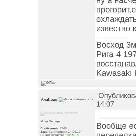
ну а насч
прогорит,
охлаждать
известно 
Восход 3м
Рига-4 19
восстана
Kawasaki 
Опубликова
VovaNasos
14:07
Мото Эксперт
Вообще ес
Сообщений:
2246
Зарегистрирован: 14.06.10
переделка
Со дня регистрации:
5899