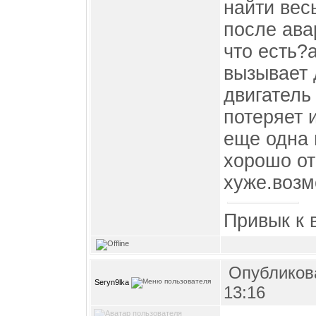
найти вес
после ава
что есть?а
вызывает 
двигатель
потеряет 
еще одна 
хорошо от
хуже.возм
Привык к 
Опубликова
Seryn9lka
13:16