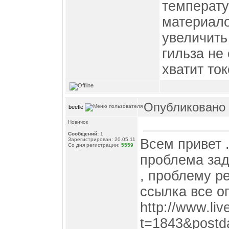
температ
материало
увеличить
гильза не
хватит ток
Опубликовано 2
beetle
Новичок
Сообщений:
1
Всем привет 
Зарегистрирован: 20.05.11
Со дня регистрации:
5559
проблема зад
, проблему р
ссылка все о
http://www.liv
t=1843&postd