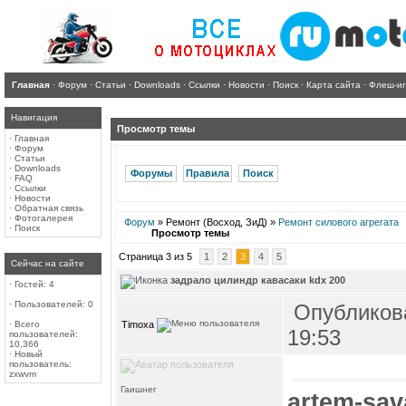
Главная
·
Форум
·
Статьи
·
Downloads
·
Ссылки
·
Новости
·
Поиск
·
Карта сайта
·
Флеш-и
Навигация
Просмотр темы
·
Главная
·
Форум
·
Статьи
·
Downloads
Форумы
Правила
Поиск
·
FAQ
·
Ссылки
·
Новости
·
Обратная связь
·
Фотогалерея
Форум
» Ремонт (Восход, ЗиД) »
Ремонт силового агрегата
·
Поиск
Просмотр темы
Страница 3 из 5
1
2
3
4
5
Сейчас на сайте
задрало цилиндр кавасаки kdx 200
·
Гостей: 4
·
Пользователей: 0
Опубликова
Timoxa
·
Всего
19:53
пользователей:
10,366
·
Новый
пользователь:
zxwvm
Гаишнег
artem-sa