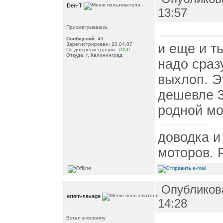
Den-T
13:57
Присматриваюсь
Сообщений:
43
и еще и т
Зарегистрирован: 20.04.07
Со дня регистрации:
7050
Откуда: г. Калининград
надо сраз
выхлоп. Э
дешевле 3
родной мо
доводка и
моторов. 
Опубликова
artem-savage
14:28
Встал в колонну