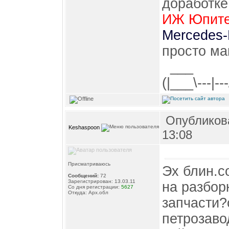
доработке
ИЖ Юпите
Mercedes-
просто ма
___ 
(|___\---|--
Опубликова
Keshaspoon
13:08
Присматриваюсь
Эх блин.с
Сообщений:
72
Зарегистрирован: 13.03.11
на разбор
Со дня регистрации:
5627
Откуда: Арх.обл
запчасти?
петрозаво