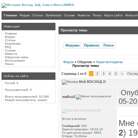
Главная
·
Форум
·
Статьи
·
Downloads
·
Ссылки
·
Новости
·
Поиск
·
Карта сайта
·
Флеш-и
Навигация
Просмотр темы
·
Главная
·
Форум
·
Статьи
·
Downloads
Форумы
Правила
Поиск
·
FAQ
·
Ссылки
·
Новости
·
Обратная связь
·
Фотогалерея
Форум
» Общение »
Наши мотоциклы
·
Поиск
Просмотр темы
Страница 1 из 8
1
2
3
4
5
>
После
Сейчас на сайте
Мой ВОСХОД 2!
·
Гостей: 6
·
Пользователей: 0
Опуб
maRcuS
·
Всего пользователей: 10,366
05-20
·
Новый пользователь:
zxwvm
Встал в колонну
Мне 
Сообщений:
283
Зарегистрирован: 19.04.10
2
) 19
Со дня регистрации:
5953
Откуда: Толбазы