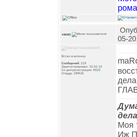
рома
Опуб
vanes
05-20
Встал в колонну
maR
Сообщений:
219
Зарегистрирован: 10.02.10
восс
Со дня регистрации:
6022
Откуда: 28RUS
делай
ГЛА
Дума
дела
Моя 
Иж П