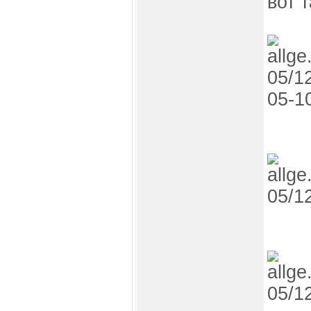
вот т