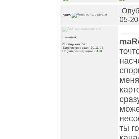
Опуб
blues
05-20
Бывалый
maR
Сообщений:
525
Зарегистрирован: 29.11.08
точт
Со дня регистрации:
6460
насч
спор
меня
карт
сраз
може
несо
ты г
кана