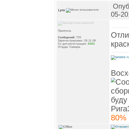
Опуб
Lynx
05-20
Приятель
Отли
Сообщений:
755
Зарегистрирован: 26.11.08
крас
Со дня регистрации:
6463
Откуда: Самара
Восх
сбор
буду
Рига
80%