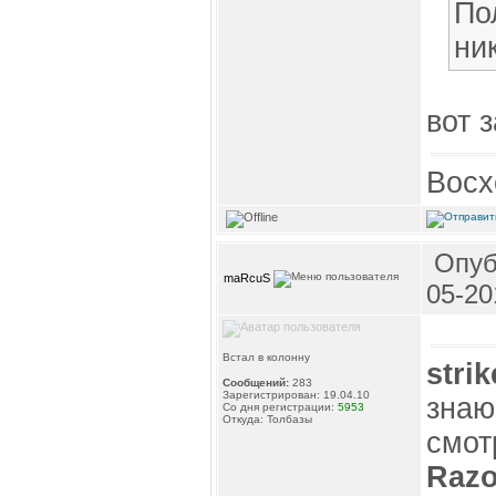
По
ни
вот 
Восх
Опуб
maRcuS
05-20
Встал в колонну
stri
Сообщений:
283
Зарегистрирован: 19.04.10
знаю
Со дня регистрации:
5953
Откуда: Толбазы
смотр
Razo