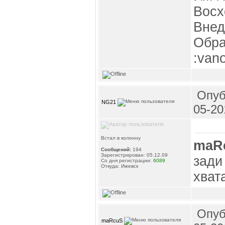
Восх
Внед
Обра
:van
Опуб
NG21
05-20
Встал в колонну
maR
Сообщений:
194
Зарегистрирован: 05.12.09
зади
Со дня регистрации:
6089
Откуда: Ижевск
хват
Опуб
maRcuS