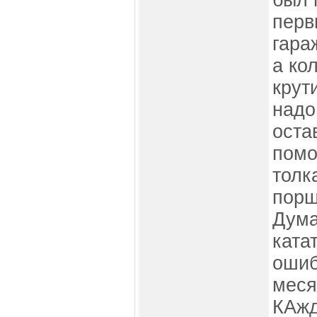
был 
перв
гара
а ко
крут
надо
оста
помо
толк
порш
Дума
ката
ошиб
меся
КАжд