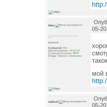
http:
Опуб
klass
05-20
Бывалый
хоро
Сообщений:
555
Зарегистрирован: 28.03.10
смот
Со дня регистрации:
5976
Откуда: Украина,г.Запорожье
тако
мой 
http:
Опуб
maRcuS
05-20