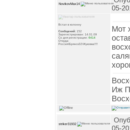
NovikovMax14
05-20
Встал в колонну
Мот 
Сообщений:
152
Зарегистрирован: 14.01.09
остав
Со дня регистрации:
6414
Откуда:
Россия\Брянск32\Жуковка!!!!
восх
саля
хоро
Восх
Иж П
Восх
Опуб
striker31932
05-20