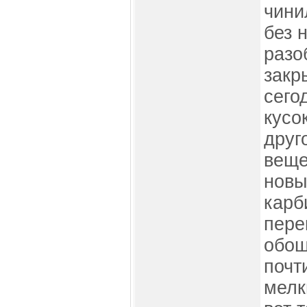
чини
без 
разо
закр
сего
кусо
друг
веще
новы
карб
пере
обош
почт
мелк