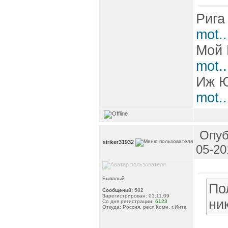
Рига
mot.
Мой 
mot.
Иж 
mot.
Опуб
striker31932
05-20
Бывалый
По
Сообщений:
582
Зарегистрирован: 01.11.09
ни
Со дня регистрации:
6123
Откуда: Россия, респ.Коми, г.Инта