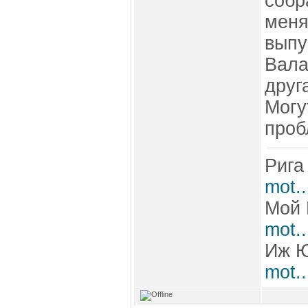
собр
меня
выпу
Вала
друг
Могу
проб
Рига
mot.
Мой 
mot.
Иж 
mot.