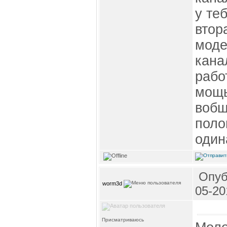
у те
втор
моде
кана
рабо
мощь
вобщ
поло
один
Опуб
worm3d
05-20
Присматриваюсь