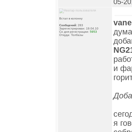
05-20
Встал в колонну
vane
Сообщений:
283
Зарегистрирован: 19.04.10
дума
Со дня регистрации:
5953
Откуда: Толбазы
доба
NG2
рабо
и фа
горит
Доба
сего
я го