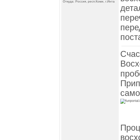
Откуда: Россия, респ.Коми, г.Инта
детал
пере
пере
пост
Счас
Восх
проб
Прип
само
Проц
восх