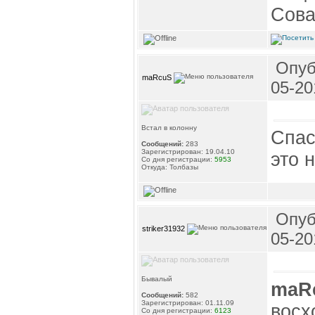
Сова
Опуб
maRcuS
05-20
Встал в колонну
Спас
Сообщений:
283
Зарегистрирован: 19.04.10
это 
Со дня регистрации:
5953
Откуда: Толбазы
Опуб
striker31932
05-20
Бывалый
maR
Сообщений:
582
Зарегистрирован: 01.11.09
восх
Со дня регистрации:
6123