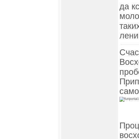
да к
моло
таки
лени
Счас
Восх
проб
Прип
само
Проц
восх