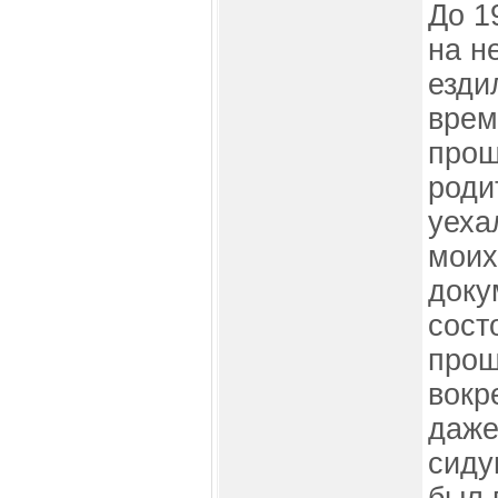
До 1
на н
езди
врем
прош
роди
уеха
моих
доку
состо
прош
вокр
даже
сиду