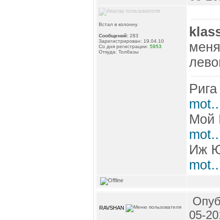
Встал в колонну
klas
Сообщений:
283
Зарегистрирован: 19.04.10
меня
Со дня регистрации:
5953
Откуда: Толбазы
лево
Рига
mot.
Мой 
mot.
Иж 
mot.
Опуб
RAVSHAN
05-20