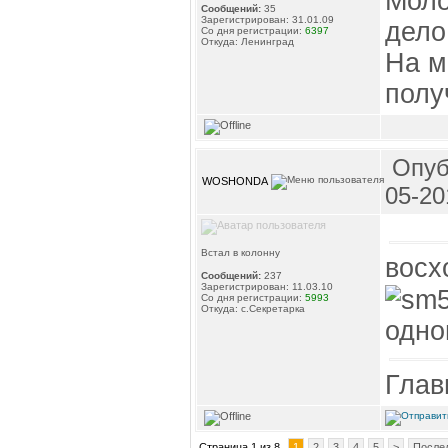
Моло
Сообщений:
35
Зарегистрирован: 31.01.09
дело
Со дня регистрации:
6397
Откуда: Ленинград
На м
полу
Опуб
WOSHONDA
05-20
Встал в колонну
восх
Сообщений:
237
Зарегистрирован: 11.03.10
Со дня регистрации:
5993
Откуда: с.Секретарка
одно
Глав
Страница 1 из 8
1
2
3
4
5
>
После