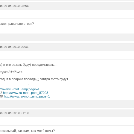
о 29-05-2010 08:54
ыло правильно стоит?
о 29-05-2010 20:41
еа) я его резать буду) переделывать....
ерез 24:48 мин.
одня в аварию попал((((( завтра фото будут....
://www.ru-mot...amp;page=1
 2
http://www.ru-mot...post_87203
 4К
http://www.ru-mot...amp;page=1
о 29-05-2010 21:10
ассказывай, как сам, как мот? целы?