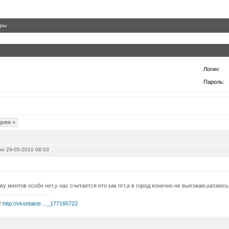
гры
Логин:
Пароль:
дняя »
о 29-05-2010 08:03
иву ментов особо нет,у нас считается ето как пгт,а в город конечно не выезжаю,катаюс
2
http://vkontakte...._177165722