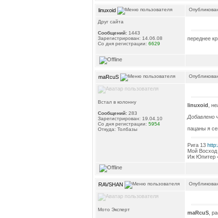
Опубликован
linuxoid
Друг сайта
Сообщений:
1443
переднее кр
Зарегистрирован: 14.06.08
Со дня регистрации:
6629
Опубликован
maRcuS
Встал в колонну
linuxoid
, н
Сообщений:
283
Добавлено ч
Зарегистрирован: 19.04.10
Со дня регистрации:
5954
пацаны я сег
Откуда: Толбазы
Рига 13
http
Мой Восход
Иж Юпитер
Опубликован
RAVSHAN
Мото Эксперт
maRcuS
, р