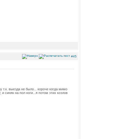
#45
у т.к. выезда не было... короче когда мимо
 и синяк на пол ноги...я потом этих козлов