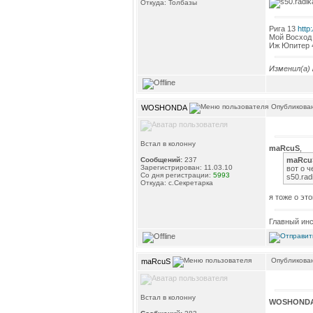
Откуда: Толбазы
Рига 13
http
Мой Восход
Иж Юпитер
Изменил(а)
Опубликован
WOSHONDA
Встал в колонну
maRcuS
,
maRcu
Сообщений:
237
Зарегистрирован: 11.03.10
вот о 
Со дня регистрации:
5993
s50.rad
Откуда: с.Секретарка
я тоже о эт
Главный инс
Опубликован
maRcuS
Встал в колонну
WOSHOND