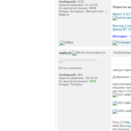
Сообщений:
2122
Зарегистрирован: 01.12.08
Помогло м
Со дня регистрации:
6458
Откуда: Беларусь, Минская обл., г.
Минск 3.112
Мядель
Восход 2 (п
Днепр МТ 10
Мотоцикл - 
Опубликован
maRcuS
Встал в колонну
завтра парни
Сообщений:
283
Добавлено ч
Зарегистрирован: 19.04.10
Со дня регистрации:
5954
рассказываю
Откуда: Толбазы
машины прое
достал и ст
Рига 13
http
Мой Восход
Иж Юпитер