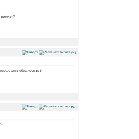
стреляет?
#48
Хорошо хоть обошлось всё.
#49
?