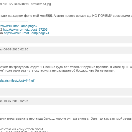
кстати на заднем фоне мой мопЕДД. А мото просто летает ща НО ПОЧЕМУ временами 
://www.ru-mot...amp;page=1
 2
http://www.ru-mot...post_87203
 4К
http://www.ru-mot...amp;page=1
о 06-07-2010 02:36
 зачем по тротуарам ездить? Спешил куда-то? Успел? Нарушил правила, в итоге ДТП. 
ке" тоже один раз чуть скутериста не размазал об бордюр, что бы не наглел.
о 10-07-2010 02:25
ил и плюс выехать неоткуда было.... короче он там виноват был. так как вам мой зверь
 мечтаю и к чему стремлюсь!