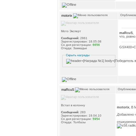
Опубликова
motorix
Мото Эксперт
maRcuS
,
что, ровно
Сообщений:
2861
Зарегистрирован: 18.05.08
Со дня регистрации:
6656
GSX400>C
Откуда: Замкадье
Скрыть награды
Опубликован
maRcuS
Встал в колонну
motorix
, В 
Сообщений:
283
Добавлено ч
Зарегистрирован: 19.04.10
Со дня регистрации:
5954
отшкуренное
Откуда: Толбазы