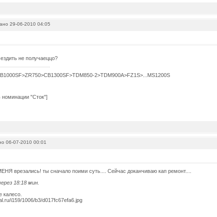
но 29-06-2010 04:05
 ездить не получаеццо?
B1000SF>ZR750>CB1300SF>TDM850-2>TDM900A>FZ1S>...MS1200S
о 06-07-2010 00:01
МЕНЯ врезались! ты сначало поими суть.... Сейчас доканчиваю кап ремонт....
ерез 18:18 мин.
 калесо.