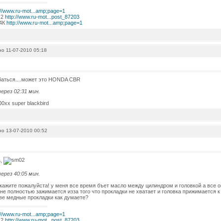
://www.ru-mot...amp;page=1
 2
http://www.ru-mot...post_87203
 4К
http://www.ru-mot...amp;page=1
о 11-07-2010 05:18
баться....может это HONDA CBR
ерез 02:31 мин.
0xx super blackbird
о 13-07-2010 00:52
s
,
ерез 40:05 мин.
кажите пожалуйста! у меня все время бъет масло между цилиндром и головкой а все о
 не полностью зажимается изза того что прокладки не хватает и головка прижимается 
ве медные прокладки как думаете?
://www.ru-mot...amp;page=1
 2
http://www.ru-mot...post_87203