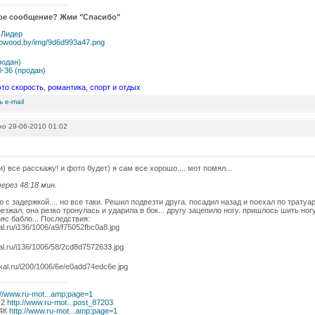
ое сообщение? Жми "Спасибо"
 Лидер
родан)
-36 (продан)
это скорость, романтика, спорт и отдых
о 29-06-2010 01:02
) все расскажу! и фото будет) я сам все хорошо.... мот помял...
ерез 48:18 мин.
 с задержкой.... но все таки. Решил подвезти друга. посадил назад и поехал по тратуар
зжал, она резко тронулась и ударила в бок... другу зацепило ногу. пришлось шить ногу,
ряс бабло... Последствия:
://www.ru-mot...amp;page=1
 2
http://www.ru-mot...post_87203
 4К
http://www.ru-mot...amp;page=1