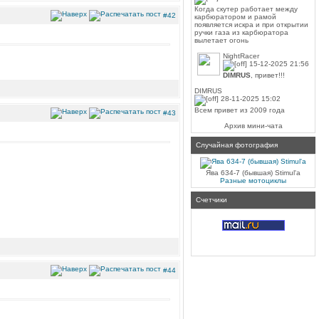
Когда скутер работает между
#42
карбюратором и рамой
появляется искра и при открытии
ручки газа из карбюратора
вылетает огонь
NightRacer
15-12-2025 21:56
DIMRUS
, привет!!!
DIMRUS
28-11-2025 15:02
Всем привет из 2009 года
#43
Архив мини-чата
Случайная фотография
Ява 634-7 (бывшая) Stimul'a
Разные мотоциклы
Счетчики
#44