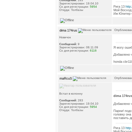
Сообщений:
283
Зарегистрирован: 19.04.10
Рига 13
http
Со дня регистрации:
5954
Откуда: Толбазы
Мой Восход
Иж Юпитер
Опубликован
dima 174rus
Новичок
Сообщений:
9
Я могу оши
Зарегистрирован: 08.11.09
Со дня регистрации:
6116
Добавлено ч
honda cbr110
Опубликован
maRcuS
Встал в колонну
dima 174ru
Сообщений:
283
Добавлено ч
Зарегистрирован: 19.04.10
Со дня регистрации:
5954
Откуда: Толбазы
Парни! подс
головку она
поставить д
Рига 13
http
Мой Восход