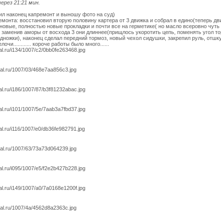
ерез 21:21 мин.
ил наконец капремонт и выношу фото на суд)
монта: восстановил вторую половину картера от 3 движка и собрал в едино(теперь дв
 новые, полностью новые прокладки и почти все на герметике( но масло всеровно чуть 
 заменив аморы от восхода 3 они длиннее(прищлось укоротить цепь, поменять угол то
дножки), наконец сделал передний тормоз, новый чехол сидушки, закрепил руль, отшку
очи............ короче работы было много......