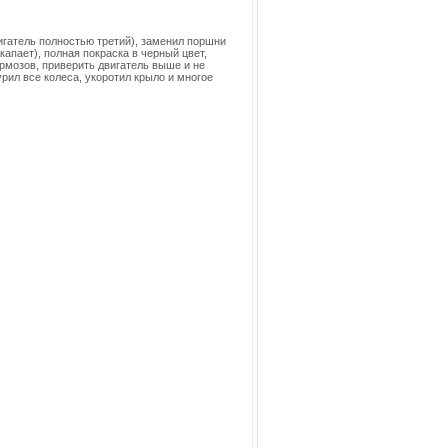
игатель полностью третий), заменил поршни
капает), полная покраска в черный цвет,
рмозов, приверить двигатель выше и не
рил все колеса, укоротил крыло и многое