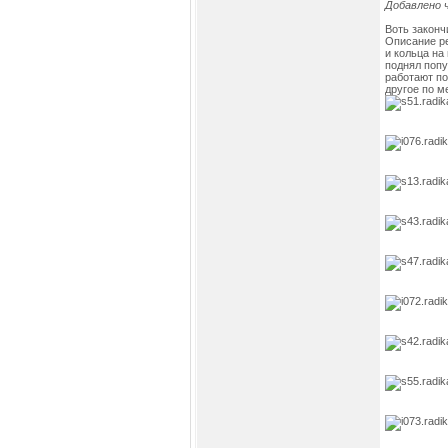
Добавлено ч
Воть законч
Описание ре
и кольца на
поднял попу
работают по
другое по мел