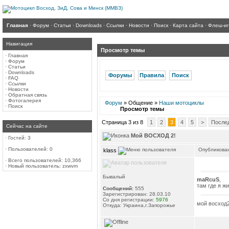
Главная
·
Форум
·
Статьи
·
Downloads
·
Ссылки
·
Новости
·
Поиск
·
Карта сайта
·
Флеш-и
Навигация
Просмотр темы
·
Главная
·
Форум
·
Статьи
·
Downloads
Форумы
Правила
Поиск
·
FAQ
·
Ссылки
·
Новости
·
Обратная связь
·
Фотогалерея
Форум
» Общение »
Наши мотоциклы
·
Поиск
Просмотр темы
Страница 3 из 8
1
2
3
4
5
>
После
Сейчас на сайте
Мой ВОСХОД 2!
·
Гостей: 3
·
Пользователей: 0
Опубликован
klass
·
Всего пользователей: 10,366
·
Новый пользователь:
zxwvm
Бывалый
maRcuS
,
там где я ж
Сообщений:
555
Зарегистрирован: 28.03.10
Со дня регистрации:
5976
мой восход
Откуда: Украина,г.Запорожье