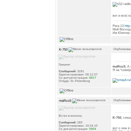
вот и все) 
Рига 13
http
Мой Восход
Иж Юпитер
Опубликован
K-750
Гаишнег
maRcuS
, А
Я на "семёр
Сообщений:
3291
Зарегистрирован: 08.12.07
Со дня регистрации:
6817
Откуда: St.-Petersburg
Опубликован
maRcuS
Встал в колонну
K-750
, спеш
Сообщений:
283
Зарегистрирован: 19.04.10
вот о чем я
Со дня регистрации:
5954