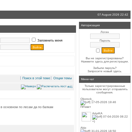
07 August 2026 22:42
Авторизация
Логин
Запомнить меня
Пароль
Вы не зарегистрированы?
Нажмите здесь
для регистрации.
Забыли пароль?
Запросите новый
здесь
.
Поиск в этой теме
Опции темы
Мини-чат
Только зарегистрированные
#41
пользователи могут отправлять
сообщения.
Okorock_
17-05-2026 19:46
ПРивет
ь в основном по лесам да по балкам
ArtyrKA
07-04-2026 08:22
=)
Akio
31-01-2026 18:50