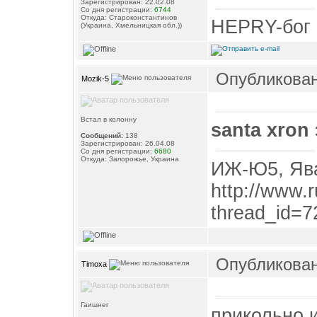
Зарегистрирован: 22.02.08
Со дня регистрации:
6744
Откуда: Староконстантинов
HEPRY-бог 
(Украина, Хмельницкая обл.))
Опубликовано
Mozik-5
Встал в колонну
santa xron
Сообщений:
138
Зарегистрирован: 26.04.08
Со дня регистрации:
6680
Откуда: Запорожье, Украина
ИЖ-Ю5, Ява
http://www.
thread_id=
Опубликовано
Timoxa
Гаишнег
прикольно,