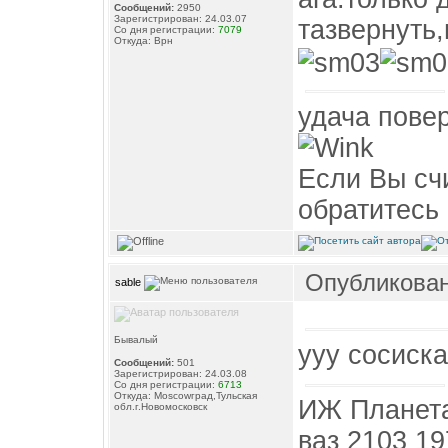
Сообщений:
2950
Зарегистрирован: 24.03.07
тазвернуть,
Со дня регистрации:
7079
Откуда: Врн
удача повер
Если Вы счи
обратитесь 
Опубликовано
sable
Бывалый
ууу сосиска
Сообщений:
501
Зарегистрирован: 24.03.08
Со дня регистрации:
6713
Откуда: Moscowград,Тульская
ИЖ Планета
обл.г.Новомосковск
ваз 2103 197