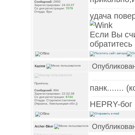
Сообщений:
2950
Зарегистрирован: 24.03.07
Со дня регистрации:
7079
Откуда: Врн
удача повер
Если Вы счи
обратитесь 
Опубликовано
Kazimir
Приятель
панк....... 
Сообщений:
994
Зарегистрирован: 22.02.08
Со дня регистрации:
6744
Откуда: Староконстантинов
HEPRY-бог 
(Украина, Хмельницкая обл.))
Опубликовано
Archer-Biker