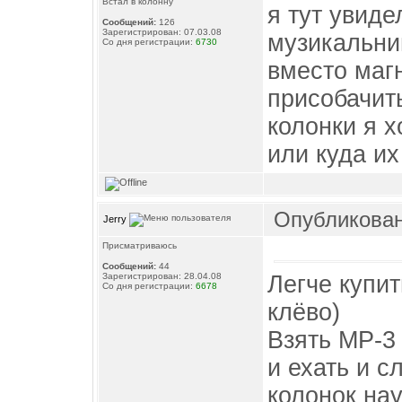
Встал в колонну
я тут увиде
Сообщений:
126
Зарегистрирован: 07.03.08
музикальни
Со дня регистрации:
6730
вместо маг
присобачить
колонки я х
или куда их
Опубликовано
Jerry
Присматриваюсь
Сообщений:
44
Легче купит
Зарегистрирован: 28.04.08
Со дня регистрации:
6678
клёво)
Взять MP-3
и ехать и с
колонок на