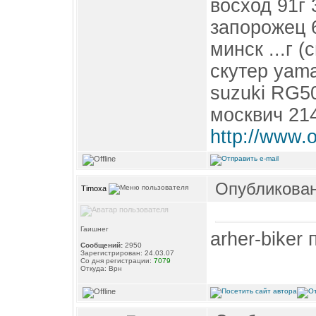
восход 91г
запорожец 
минск ...г (
скутер yama
suzuki RG5
москвич 21
http://www.
Опубликовано
Timoxa
Гаишнег
arher-biker
Сообщений:
2950
Зарегистрирован: 24.03.07
Со дня регистрации:
7079
Откуда: Врн