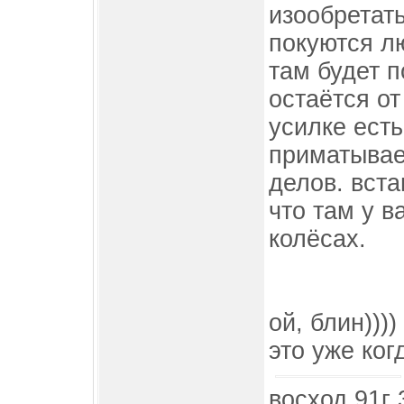
изообретать
покуются л
там будет 
остаётся от
усилке есть
приматываем
делов. вст
что там у в
колёсах.
ой, блин)))
это уже когд
восход 91г