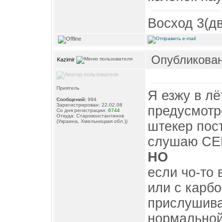
Восход 3(дв
Опубликовано
Kazimir
Приятель
Я езжу в л
Сообщений:
994
Зарегистрирован: 22.02.08
предусмотр
Со дня регистрации:
6744
Откуда: Староконстантинов
(Украина, Хмельницкая обл.))
штекер пос
слушаю СЕ
НО
если чо-то 
или с карбо
прислушиваю
нормальной 