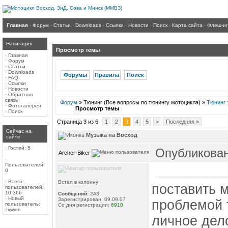
Главная
·
Форум
·
Статьи
·
Downloads
·
Ссылки
·
Новости
·
Поиск
·
Карта сайта
·
Флеш-и
Навигация
Просмотр темы
·
Главная
·
Форум
·
Статьи
·
Downloads
Форумы
Правила
Поиск
·
FAQ
·
Ссылки
·
Новости
·
Обратная
связь
Форум
» Тюнинг (Все вопросы по тюнингу мотоцикла) »
Тюнинг 
·
Фотогалерея
Просмотр темы
·
Поиск
Страница 3 из 6
1
2
3
4
5
>
Последняя »
Сейчас на
Музыка на Восход
сайте
·
Гостей: 5
Опубликовано
Archer-Biker
·
Пользователей:
0
·
Всего
Встал в колонну
поставить 
пользователей:
10,366
Сообщений:
243
·
Новый
Зарегистрирован: 09.09.07
проблемой 
пользователь:
Со дня регистрации:
6910
zxwvm
личное дело