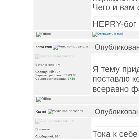
Чего и вам
HEPRY-бог 
Опубликовано
santa xron
Встал в колонну
Я тему при
Сообщений:
126
Зарегистрирован: 07.03.08
поставлю к
Со дня регистрации:
6730
всеравно фа
Опубликовано
Kazimir
Приятель
Тока к себе
Сообщений:
994