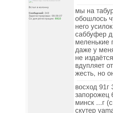
Встал в колонну
мы на табур
Сообщений:
243
Зарегистрирован: 09.09.07
обошлось ч
Со дня регистрации:
6910
него усило
саббуфер д
меленькие п
даже у мен
не издаётся
вдупляет от
жесть, но он
восход 91г
запорожец 
минск ...г (
скутер yama