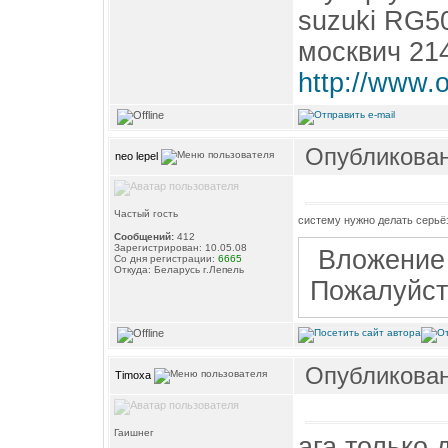
suzuki RG5
москвич 21
http://www.
Опубликовано
neo lepel
Частый гость
систему нужно делать серьё
Сообщений:
412
Зарегистрирован: 10.05.08
Вложение 
Со дня регистрации:
6665
Откуда: Беларусь г.Лепель
Пожалуйс
Опубликовано
Timoxa
Гаишнег
ага.только 