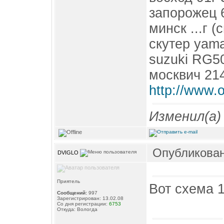
запорожец 
минск ...г (
скутер yama
suzuki RG5
москвич 21
http://www.
Изменил(а
Опубликовано
DVIGLO
Приятель
Вот схема 
Сообщений:
997
Зарегистрирован: 13.02.08
Со дня регистрации:
6753
Откуда: Вологда