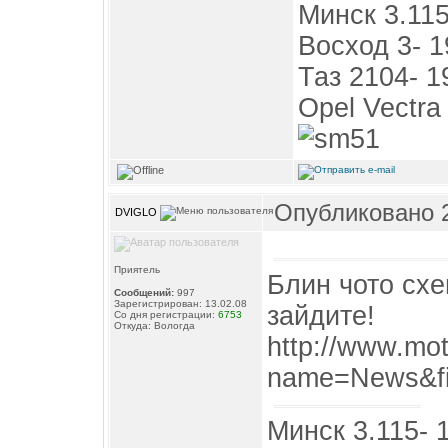
Минск 3.115
Восход 3- 1
Таз 2104- 1
Opel Vectra 
Опубликовано 2
DVIGLO
Приятель
Блин чото схе
Сообщений:
997
Зарегистрирован: 13.02.08
зайдите!
Со дня регистрации:
6753
Откуда: Вологда
http://www.mo
name=News&fi
Минск 3.115- 1