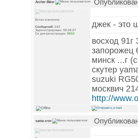
Опубликовано
Archer-Biker
Встал в колонну
джек - это 
Сообщений:
243
Зарегистрирован: 09.09.07
Со дня регистрации:
6910
восход 91г
запорожец 
минск ...г (
скутер yama
suzuki RG5
москвич 21
http://www.
Опубликовано
santa xron