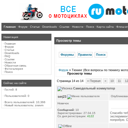
Главная
·
Форум
·
Статьи
·
Downloads
·
Ссылки
·
Новости
·
Поиск
·
Карта сайта
·
Флеш-и
Навигация
Просмотр темы
·
Главная
·
Форум
·
Статьи
·
Downloads
Форумы
Правила
Поиск
·
FAQ
·
Ссылки
·
Новости
·
Обратная связь
·
Фотогалерея
Форум
» Тюнинг (Все вопросы по тюнингу мото
·
Поиск
Просмотр темы
Страница 14 из 14
« Первая
<
10
11
1
Сейчас на сайте
Самодельный коммутатор
·
Гостей: 8
·
Пользователей: 0
Опубликован
serj23
·
Всего пользователей: 10,366
Новичок
·
Новый пользователь:
zxwvm
Сообщений:
10
Спасибо теб
Зарегистрирован: 27.04.15
Со дня регистрации:
4122
эксперимент
попробую. О