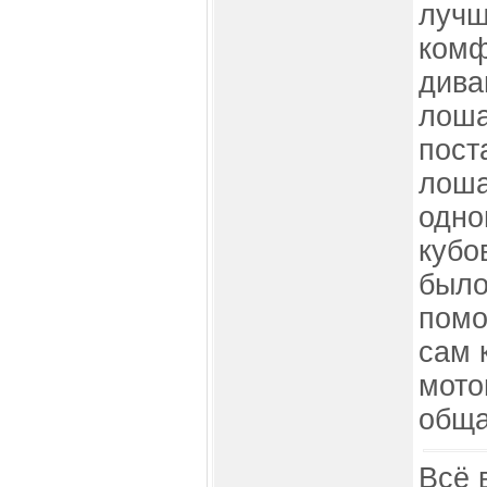
лучш
комф
дива
лоша
пост
лоша
одно
кубо
было
помо
сам 
мото
общ
Всё 