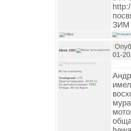
http:
посв
ЗИМ
Опуб
Minsk 1990
01-20
Встал в колонну
Андр
Сообщений:
170
Зарегистрирован: 29.04.11
имел
Со дня регистрации:
5581
Откуда: 46 rus Курск
восх
мура
мото
обща
hawa