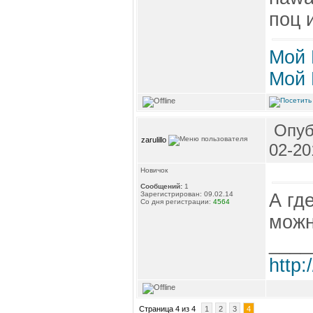
поц 
Мой 
Мой 
Опуб
zarulillo
02-20
Новичок
Сообщений:
1
А гд
Зарегистрирован: 09.02.14
Со дня регистрации:
4564
мож
____
http:
Страница 4 из 4
1
2
3
4