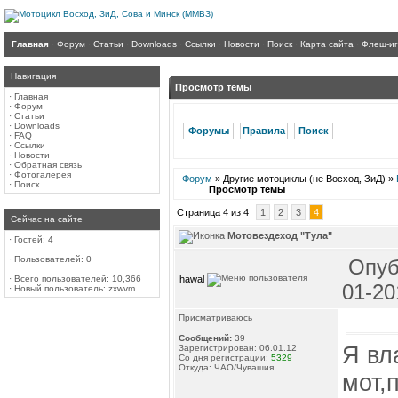
Главная
·
Форум
·
Статьи
·
Downloads
·
Ссылки
·
Новости
·
Поиск
·
Карта сайта
·
Флеш-и
Навигация
Просмотр темы
·
Главная
·
Форум
·
Статьи
·
Downloads
Форумы
Правила
Поиск
·
FAQ
·
Ссылки
·
Новости
·
Обратная связь
·
Фотогалерея
Форум
» Другие мотоциклы (не Восход, ЗиД) »
·
Поиск
Просмотр темы
Страница 4 из 4
1
2
3
4
Сейчас на сайте
Мотовездеход "Тула"
·
Гостей: 4
·
Пользователей: 0
Опуб
hawal
·
Всего пользователей: 10,366
01-20
·
Новый пользователь:
zxwvm
Присматриваюсь
Сообщений:
39
Я вл
Зарегистрирован: 06.01.12
Со дня регистрации:
5329
Откуда: ЧАО/Чувашия
мот,