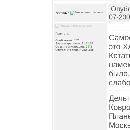
Опубл
Boroda76
07-200
Приятель
Само
Сообщений:
832
Зарегистрирован: 11.11.08
это Х
Со дня регистрации:
6478
Откуда: Украина г. Харьков
Кстат
намек
было,
слабо
Дельт
Ковро
Плане
Моск