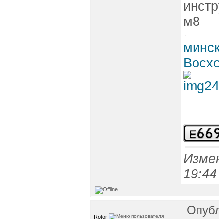
инстр
м8
минск
Восхо
Изме
19:44
Опубл
Rotor