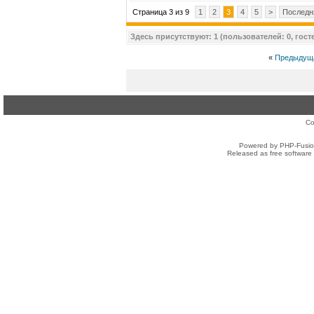
Страница 3 из 9
1
2
3
4
5
>
Последн
Здесь присутствуют: 1 (пользователей: 0, госте
«
Предыдущ
Co
Powered by PHP-Fusion
Released as free software