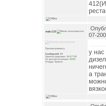
412(И
реста
Опубл
makc133
07-200
Присматриваюсь
у нас
Сообщений:
85
Зарегистрирован: 04.07.09
дизел
Со дня регистрации:
6243
Откуда: Брянск
ничег
а тра
можно
вязко