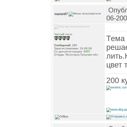
Опубл
maxion87
06-200
Частый гость
Тема 
решае
Сообщений:
386
Зарегистрирован: 24.08.08
Со дня регистрации:
6557
лить.
Откуда: Ясногорск,Тульская обл.
цвет 
200 к