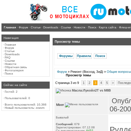
Главная
·
Форум
·
Статьи
·
Downloads
·
Ссылки
·
Новости
·
Поиск
·
Карта сайта
·
Флеш-и
Навигация
Просмотр темы
·
Главная
·
Форум
·
Статьи
·
Downloads
Форумы
Правила
Поиск
·
FAQ
·
Ссылки
·
Новости
·
Обратная связь
·
Фотогалерея
Форум
» Ремонт (Восход, ЗиД) »
Общие вопросы
·
Поиск
Просмотр темы
Страница 3 из 9
1
2
3
4
5
>
Последн
Сейчас на сайте
Масла:Лукойл2Т vs М8В
·
Гостей: 2
·
Пользователей: 0
Опубл
Mixer
·
Всего пользователей: 10,366
06-200
·
Новый пользователь:
zxwvm
Бывалый
Сообщений:
679
Рудде
Зарегистрирован: 07.12.08
Со дня регистрации:
6452