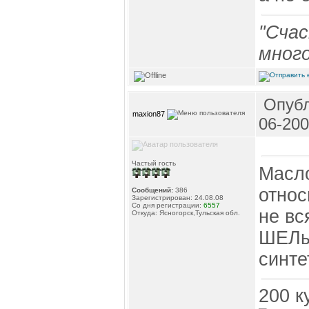
"Счас
много
Опубл
maxion87
06-200
Частый гость
Масло
относ
Сообщений:
386
Зарегистрирован: 24.08.08
Со дня регистрации:
6557
не вс
Откуда: Ясногорск,Тульская обл.
ШЕЛы
синте
200 к