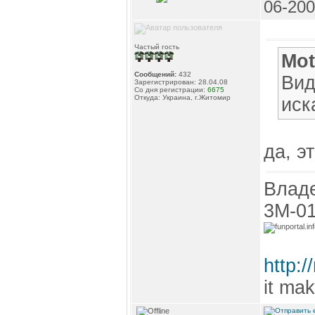
06-200
Частый гость
Mot
Сообщений:
432
Вид
Зарегистрирован: 28.04.08
Со дня регистрации:
6675
Откуда: Украина, г.Житомир
иск
да, э
Владе
3М-01,
http:/
it ma