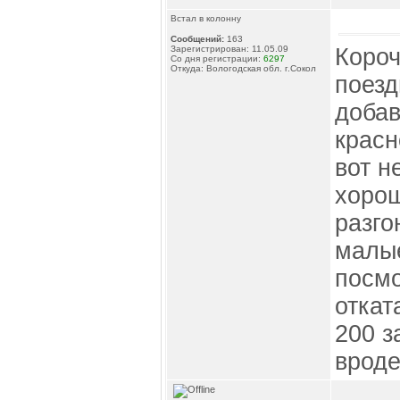
Встал в колонну
Сообщений:
163
Короч
Зарегистрирован: 11.05.09
Со дня регистрации:
6297
Откуда: Вологодская обл. г.Сокол
поезд
добав
красн
вот н
хорош
разго
малые
посмо
откат
200 з
вроде