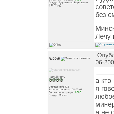
Откуда: Деревенько Варнавино
совет
{НН.52.ру}
без с
Минск
Лечу 
Опубл
RuDDeR
06-200
Частый гость
а кто
я гов
Сообщений:
413
Зарегистрирован: 08.05.08
Со дня регистрации:
6665
любое
Откуда: Москва
минер
а не 