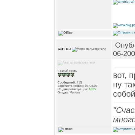
Опубл
RuDDeR
06-200
Частый гость
вот, 
ну та
Сообщений:
413
Зарегистрирован: 08.05.08
Со дня регистрации:
6665
собой
Откуда: Москва
"Счас
много