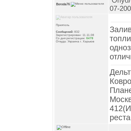
Опубл
Boroda76
07-200
Приятель
Залив
Сообщений:
832
Зарегистрирован: 11.11.08
топли
Со дня регистрации:
6478
Откуда: Украина г. Харьков
одноз
отлич
Дельт
Ковро
Плане
Моск
412(И
реста