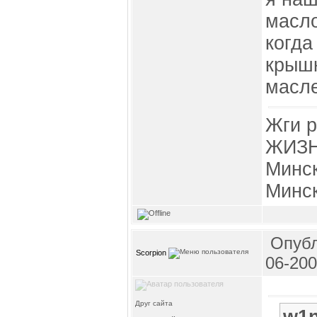
масл
когда
крышк
масл
Жги р
ЖИЗН
Минск
Минск
Опубл
Scorpion
06-200
Друг сайта