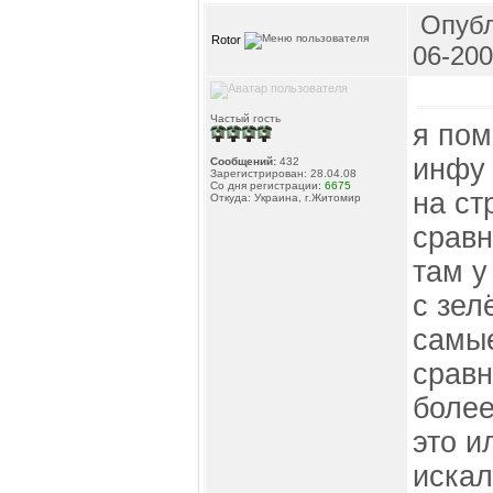
Опубл
Rotor
06-200
Частый гость
я пом
инфу 
Сообщений:
432
Зарегистрирован: 28.04.08
Со дня регистрации:
6675
на ст
Откуда: Украина, г.Житомир
сравн
там у
с зел
самые
сравн
более
это и
искал