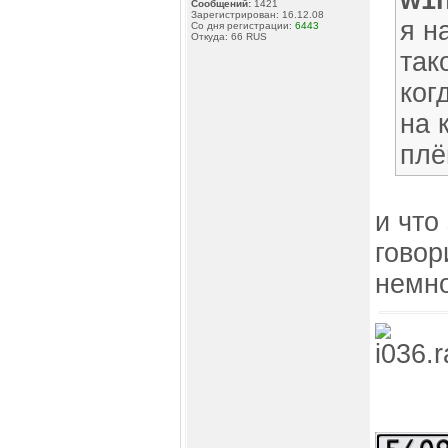
w1n
Сообщений:
1421
Зарегистрирован: 16.12.08
я н
Со дня регистрации:
6443
Откуда: 66 RUS
так
ког
на 
плё
и что
говор
немно