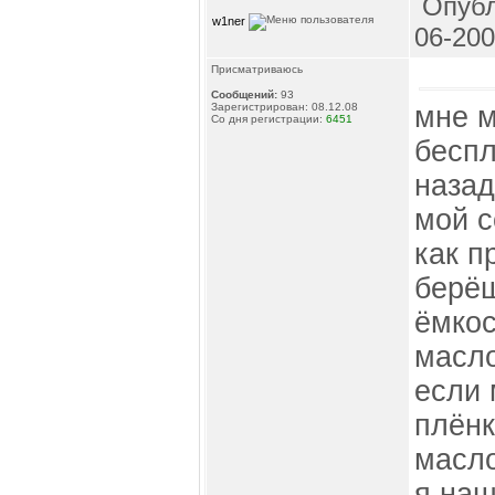
Опубл
w1ner
06-200
Присматриваюсь
Сообщений:
93
мне м
Зарегистрирован: 08.12.08
Со дня регистрации:
6451
беспл
назад
мой с
как п
берёш
ёмкос
масл
если 
плёнк
масло
я наш