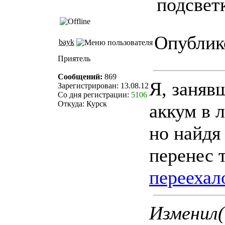
подсветк
Опублико
bayk
Приятель
Сообщений:
869
Я, заняв
Зарегистрирован: 13.08.12
Со дня регистрации:
5106
Откуда: Курск
аккум в 
но найдя
перенес 
переехал
Изменил