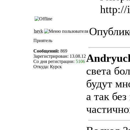
http:/
Опублико
bayk
Приятель
Сообщений:
869
Andryuc
Зарегистрирован: 13.08.12
Со дня регистрации:
5106
Откуда: Курск
света бол
будут мно
а так бе
частично