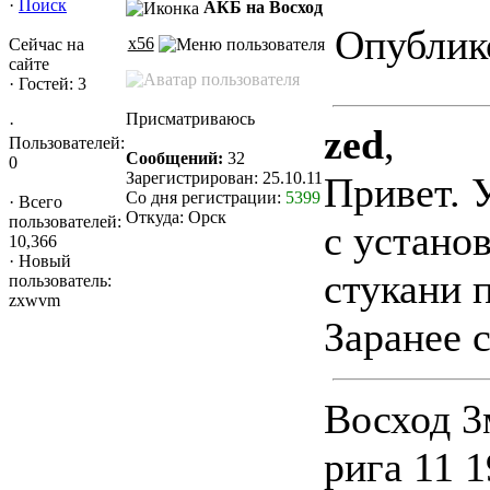
·
Поиск
АКБ на Восход
Опублико
x56
Сейчас на
сайте
·
Гостей: 3
Присматриваюсь
·
zed
,
Пользователей:
Сообщений:
32
0
Зарегистрирован: 25.10.11
Привет. 
Со дня регистрации:
5399
·
Всего
Откуда: Орск
пользователей:
с устано
10,366
·
Новый
стукани 
пользователь:
zxwvm
Заранее 
Восход 3
рига 11 1