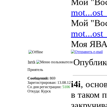
Мой "Вос
mot...ost
Мой "Вос
mot...ost
Моя ЯВА
Опублико
bayk
Приятель
Сообщений:
869
i4i
, осно
Зарегистрирован: 13.08.12
Со дня регистрации:
5106
Откуда: Курск
в таком 
закручив