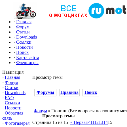
·
Главная
·
Форум
·
Статьи
·
Downloads
·
Ссылки
·
Новости
·
Поиск
·
Карта сайта
·
Флеш-игры
Навигация
·
Главная
Просмотр темы
·
Форум
·
Статьи
Форумы
Правила
Поиск
·
Downloads
·
FAQ
·
Ссылки
·
Новости
Форум
» Тюнинг (Все вопросы по тюнингу мо
·
Обратная
Просмотр темы
связь
Страница 15 из 15
« Первая
<
11
12
13
14
15
·
Фотогалерея