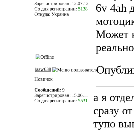
Зарегистрирован: 12.07.12
6v 4ah 
Со дня регистрации:
5138
Откуда: Украина
мотоцик
Может к
реально
Опублик
jaaw638
Новичок
Сообщений:
9
а я отде
Зарегистрирован: 15.06.11
Со дня регистрации:
5531
сразу от
тупо выв