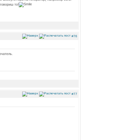
 говориш то!
#76
ючатель.
#77