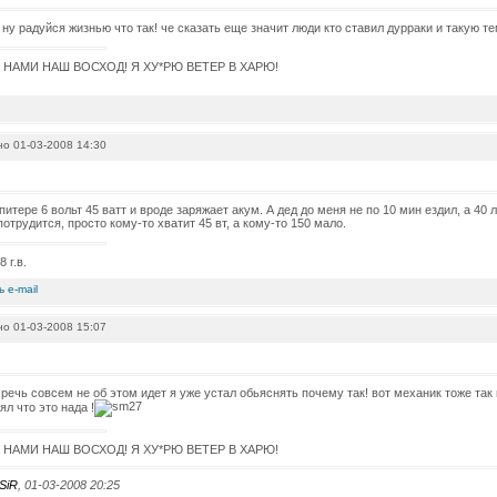
r ну радуйся жизнью что так! че сказать еще значит люди кто ставил дурраки и такую т
С НАМИ НАШ ВОСХОД! Я ХУ*РЮ ВЕТЕР В ХАРЮ!
о 01-03-2008 14:30
питере 6 вольт 45 ватт и вроде заряжает акум. А дед до меня не по 10 мин ездил, а 40
потрудится, просто кому-то хватит 45 вт, а кому-то 150 мало.
 г.в.
о 01-03-2008 15:07
т речь совсем не об этом идет я уже устал обьяснять почему так! вот механик тоже так
ял что это нада !
С НАМИ НАШ ВОСХОД! Я ХУ*РЮ ВЕТЕР В ХАРЮ!
SiR
, 01-03-2008 20:25