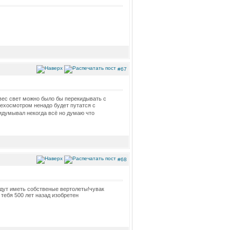
#67
ы вес свет можно было бы перекидывать с
техосмотром ненадо будет путатся с
ридумывал некогда всё но думаю что
#68
удут иметь собственые вертолеты!чувак
 тебя 500 лет назад изобретен