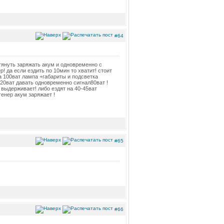
#64
 тянуть заряжать акум и одновременно с
р! да если ездить по 10мин то хватит! стоит
а 100ват лампа +габариты и подсветка
20ват давать одновременно сигнал80ват !
 выдерживает! либо ездят на 40-45ват
генер акум заряжает !
#65
#66