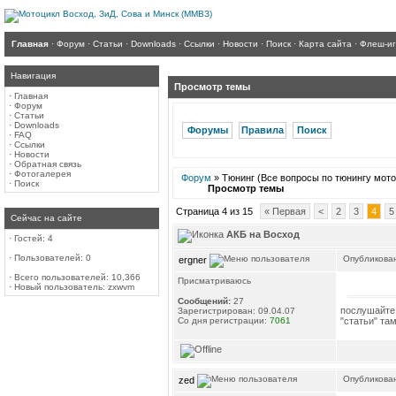
Главная
·
Форум
·
Статьи
·
Downloads
·
Ссылки
·
Новости
·
Поиск
·
Карта сайта
·
Флеш-и
Навигация
Просмотр темы
·
Главная
·
Форум
·
Статьи
·
Downloads
Форумы
Правила
Поиск
·
FAQ
·
Ссылки
·
Новости
·
Обратная связь
·
Фотогалерея
Форум
» Тюнинг (Все вопросы по тюнингу мото
·
Поиск
Просмотр темы
Страница 4 из 15
« Первая
<
2
3
4
5
Сейчас на сайте
АКБ на Восход
·
Гостей: 4
·
Пользователей: 0
Опубликован
ergner
·
Всего пользователей: 10,366
Присматриваюсь
·
Новый пользователь:
zxwvm
Сообщений:
27
послушайте 
Зарегистрирован: 09.04.07
Со дня регистрации:
7061
"статьи" та
Опубликован
zed