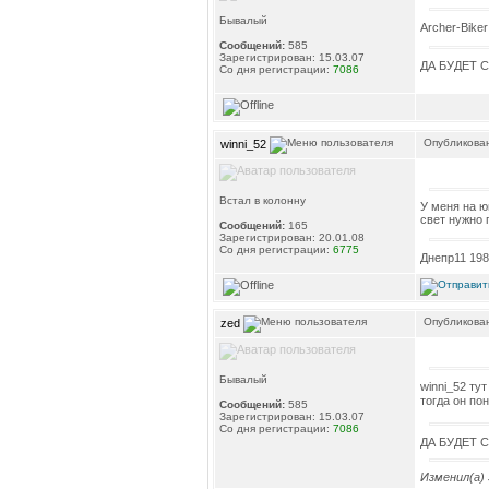
Бывалый
Archer-Bike
Сообщений:
585
Зарегистрирован: 15.03.07
ДА БУДЕТ 
Со дня регистрации:
7086
Опубликован
winni_52
Встал в колонну
У меня на ю
свет нужно 
Сообщений:
165
Зарегистрирован: 20.01.08
Со дня регистрации:
6775
Днепр11 1988
Опубликован
zed
Бывалый
winni_52 ту
тогда он пон
Сообщений:
585
Зарегистрирован: 15.03.07
Со дня регистрации:
7086
ДА БУДЕТ 
Изменил(а)