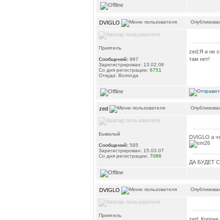
Опубликован
DVIGLO
Приятель
zed:Я и не 
там нет!
Сообщений:
997
Зарегистрирован: 13.02.08
Со дня регистрации:
6751
Откуда: Вологда
Опубликован
zed
Бывалый
DVIGLO а ч
Сообщений:
585
Зарегистрирован: 15.03.07
Со дня регистрации:
7086
ДА БУДЕТ 
Опубликован
DVIGLO
Приятель
zed: Короче