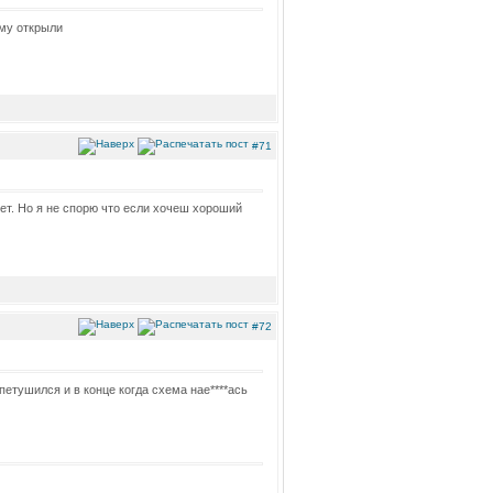
ему открыли
#71
 лет. Но я не спорю что если хочеш хороший
#72
 петушился и в конце когда схема нае****ась