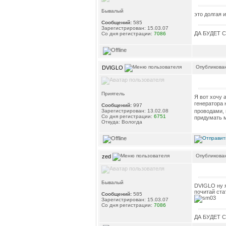
Бывалый
это долгая 
Сообщений:
585
Зарегистрирован: 15.03.07
ДА БУДЕТ 
Со дня регистрации:
7086
Опубликован
DVIGLO
Приятель
Я вот хочу 
генератора 
Сообщений:
997
проводами, 
Зарегистрирован: 13.02.08
Со дня регистрации:
6751
придумать 
Откуда: Вологда
Опубликован
zed
Бывалый
DVIGLO ну я
почитай ста
Сообщений:
585
Зарегистрирован: 15.03.07
Со дня регистрации:
7086
ДА БУДЕТ 