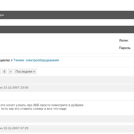
гры
Логин:
Пароль:
цикла) »
Тюнинг электрооборудования
6
>
Последняя »
о 21-11-2007 23:00
кто хочет узнать про АКБ просто помотрите в рубрике
м есть как его ставить схемы и все что надо
о 22-11-2007 07:25