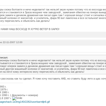
ры скока болтаете и ниче неделаете! так нельзя! акум нужен потому что из восхода м
тся и становится в 3раза мощнее чем заводской , зажигания обмотки на генере выкид
реж зажиги и дачиком дражения как писал один там ! хорошая вещь! стоит и сигналка
ный! колонки от магнитоф. и усилитель, фара 90 ват лампочка и все остальное! много
огу перечислить и обьяснить как делать!
С НАМИ НАШ ВОСХОД! Я ХУ*РЮ ВЕТЕР В ХАРЮ!
о 22-11-2007 12:00
писал:
пионеры скока болтаете и ниче неделаете! так нельзя! акум нужен потому что из восхо
тывается и становится в 3раза мощнее чем заводской , зажигания обмотки на генере 
втомат опереж зажиги и дачиком дражения как писал один там ! хорошая вещь! стоит и 
ный другом машиный! колонки от магнитоф. и усилитель, фара 90 ват лампочка и все
л на него! кому интересно могу перечислить и обьяснить как делать!
рассказаь как ты сделал. Я тоже хочу поставить АКБ, но ставить буду лето а щас хочу
993 г.
1979 г.
 1980 г.
 1990 г. ( Документы + номера)
1.8 1997 г.