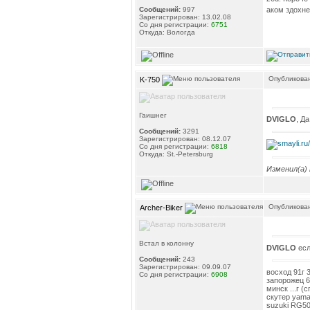
аком здохне
Сообщений:
997
Зарегистрирован: 13.02.08
Со дня регистрации:
6751
Откуда: Вологда
Опубликован
K-750
Гаишнег
DVIGLO
, Д
Сообщений:
3291
Зарегистрирован: 08.12.07
Со дня регистрации:
6818
Откуда: St.-Petersburg
Изменил(а)
Опубликован
Archer-Biker
Встал в колонну
DVIGLO
есл
Сообщений:
243
Зарегистрирован: 09.09.07
восход 91г 
Со дня регистрации:
6908
запорожец 6
минск ...г (с
скутер yama
suzuki RG5