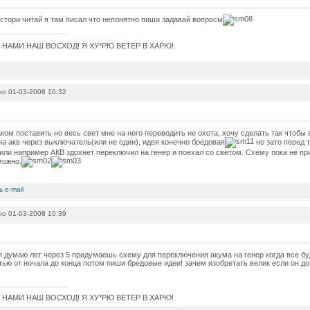
истори читай я там писал что непонятно пиши задавай вопросы
С НАМИ НАШ ВОСХОД! Я ХУ*РЮ ВЕТЕР В ХАРЮ!
о 01-03-2008 10:32
аком поставить но весь свет мне на него переводить не охота, хочу сделать так чтоб
на акв через выключатель(или не один), идея конечно бредовая
но зато перед 
или например АКВ здохнет переключил на генер и поехал со светом. Схему пока не п
можно.
о 01-03-2008 10:39
 думаю лет через 5 придумаешь схему для переключения акума на генер когда все б
тью от ночала до конца потом пиши бредовые идеи! зачем изобретать велик если он до
С НАМИ НАШ ВОСХОД! Я ХУ*РЮ ВЕТЕР В ХАРЮ!