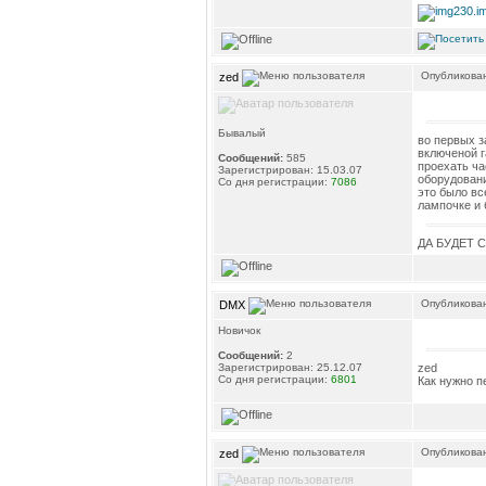
Опубликован
zed
Бывалый
во первых з
включеной г
Сообщений:
585
проехать ча
Зарегистрирован: 15.03.07
оборудовани
Со дня регистрации:
7086
это было вс
лампочке и 
ДА БУДЕТ 
Опубликован
DMX
Новичок
Сообщений:
2
zed
Зарегистрирован: 25.12.07
Со дня регистрации:
6801
Как нужно п
Опубликован
zed