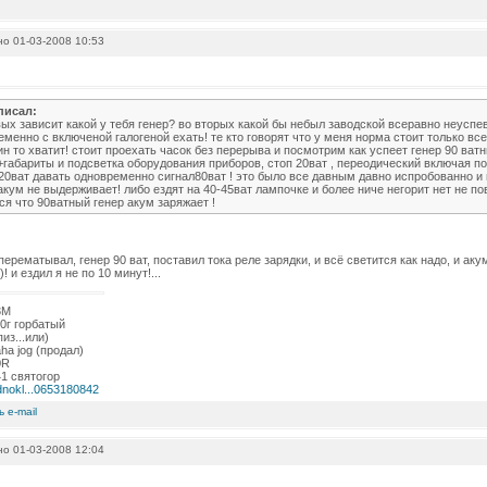
о 01-03-2008 10:53
писал:
вых зависит какой у тебя генер? во вторых какой бы небыл заводской всеравно неуспе
менно с включеной галогеной ехать! те кто говорят что у меня норма стоит только все
н то хватит! стоит проехать часок без перерыва и посмотрим как успеет генер 90 ват
+габариты и подсветка оборудования приборов, стоп 20ват , переодический включая п
20ват давать одновременно сигнал80ват ! это было все давным давно испробованно и 
кум не выдерживает! либо ездят на 40-45ват лампочке и более ниче негорит нет не по
ся что 90ватный генер акум заряжает !
 перематывал, генер 90 ват, поставил тока реле зарядки, и всё светится как надо, и ак
! и ездил я не по 10 минут!...
3М
0г горбатый
пиз...или)
ha jog (продал)
0R
1 святогор
dnokl...0653180842
о 01-03-2008 12:04