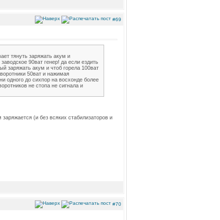
#69
вает тянуть заряжать акум и
 заводское 90ват генер! да если ездить
ный заряжать акум и чтоб горела 100ват
оворотники 50ват и нажимая
ни одного до сихпор на восхонде более
воротников не стопа не сигнала и
ум заряжается (и без всяких стабилизаторов и
#70