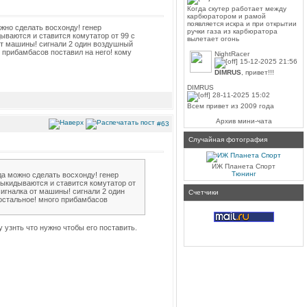
Когда скутер работает между
карбюратором и рамой
появляется искра и при открытии
ожно сделать восхонду! генер
ручки газа из карбюратора
ываются и ставится комутатор от 99 с
вылетает огонь
 от машины! сигнали 2 один воздушный
 прибамбасов поставил на него! кому
NightRacer
15-12-2025 21:56
DIMRUS
, привет!!!
DIMRUS
28-11-2025 15:02
Всем привет из 2009 года
Архив мини-чата
#63
Случайная фотография
ИЖ Планета Спорт
Тюнинг
да можно сделать восхонду! генер
выкидываются и ставится комутатор от
сигналка от машины! сигнали 2 один
Счетчики
 остальное! много прибамбасов
 узнть что нужно чтобы его поставить.