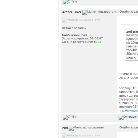
Опубликован
Archer-Biker
Встал в колонну
zed на
во пер
Сообщений:
243
Зарегистрирован: 09.09.07
одновре
Со дня регистрации:
6908
по 10ми
лампа 
тормоз
30мин а
радуют
я ничего не
регуляторов)
восход 91г 
запорожец 6
минск ...г (с
скутер yama
suzuki RG5
москвич 214
http://www.o
Опубликован
zed