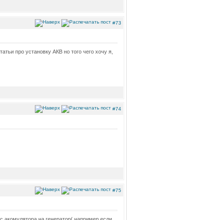
#73
татьи про установку АКВ но того чего хочу я,
#74
#75
 с акомулятора на генератор( например если