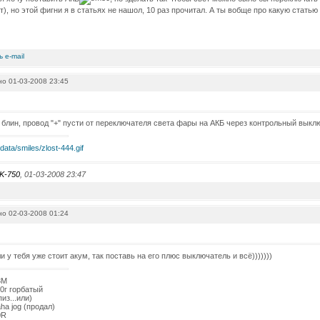
т), но этой фигни я в статьях не нашол, 10 раз прочитал. А ты вобще про какую статью
о 01-03-2008 23:45
а блин, провод "+" пусти от переключателя света фары на АКБ через контрольный выкл
K-750
, 01-03-2008 23:47
о 02-03-2008 01:24
и у тебя уже стоит акум, так поставь на его плюс выключатель и всё)))))))
3М
0г горбатый
пиз...или)
ha jog (продал)
0R