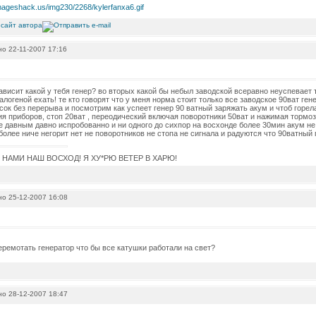
о 22-11-2007 17:16
ависит какой у тебя генер? во вторых какой бы небыл заводской всеравно неуспевает
алогеной ехать! те кто говорят что у меня норма стоит только все заводское 90ват гене
сок без перерыва и посмотрим как успеет генер 90 ватный заряжать акум и чтоб горел
я приборов, стоп 20ват , переодический включая поворотники 50ват и нажимая тормоз
е давным давно испробованно и ни одного до сихпор на восхонде более 30мин акум не
более ниче негорит нет не поворотников не стопа не сигнала и радуются что 90ватный 
С НАМИ НАШ ВОСХОД! Я ХУ*РЮ ВЕТЕР В ХАРЮ!
о 25-12-2007 16:08
еремотать генератор что бы все катушки работали на свет?
о 28-12-2007 18:47