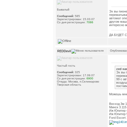
Бывалый
Эх вы пионе
перематывае
Сообщений:
585
автомат опе
Зарегистрирован: 15.03.07
другом маши
Со дня регистрации:
7086
интересно м
ДА БУДЕТ 
Опубликован
REDDevil
Частый гость
zed на
Эх вы 
Сообщений:
325
Зарегистрирован: 17.09.07
перема
Со дня регистрации:
6900
99 с а
Откуда: Москва, п.Селижарово
воздуш
Тверская область
постави
Можешь мне 
Восход 3м 1
Минск 3.115 
Иж Юпитер 4
Иж Юпитер 5
Ford Escort 