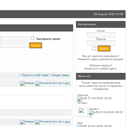
08 August 2026 14:08
Авторизация
Логин
Запомнить меня
Пароль
Вы не зарегистрированы?
Нажмите здесь
для регистрации.
Забыли пароль?
Запросите новый
здесь
.
Поиск в этой теме
Опции темы
Мини-чат
Только зарегистрированные
#61
пользователи могут отправлять
сообщения.
Okorock_
17-05-2026 19:46
ПРивет
ArtyrKA
07-04-2026 08:22
=)
#62
Akio
31-01-2026 18:50