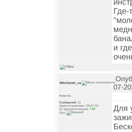
инст
Где-
"мол
медн
бана
и гд
очен
Опуб
Winchester_va
07-20
Новичок
Сообщений:
11
Для 
Зарегистрирован: 29.07.24
Со дня регистрации:
738
Пол:
зажи
Беск