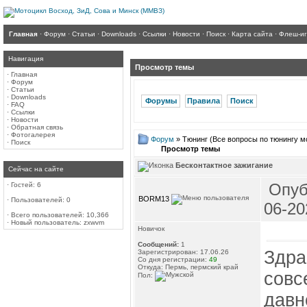
Главная
·
Форум
·
Статьи
·
Downloads
·
Ссылки
·
Новости
·
Поиск
·
Карта сайта
·
Флеш-и
Навигация
Просмотр темы
·
Главная
·
Форум
·
Статьи
·
Downloads
Форумы
Правила
Поиск
·
FAQ
·
Ссылки
·
Новости
·
Обратная связь
·
Фотогалерея
Форум
» Тюнинг (Все вопросы по тюнингу м
·
Поиск
Просмотр темы
Бесконтактное зажигание
Сейчас на сайте
Опуб
·
Гостей: 6
BORM13
·
Пользователей: 0
06-20
·
Всего пользователей: 10,366
·
Новый пользователь:
zxwvm
Новичок
Сообщений:
1
Здра
Зарегистрирован: 17.06.26
Со дня регистрации:
49
Откуда: Пермь, пермский край
совс
Пол:
давн