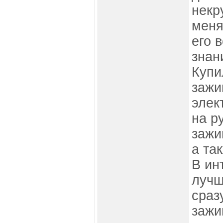
некр
меня
его 
знан
Купи
зажи
элек
на р
зажи
а та
В ин
лучш
сраз
зажи