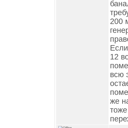
бана
треб
200 
гене
прав
Если
12 в
поме
всю 
оста
поме
же н
тоже
пере