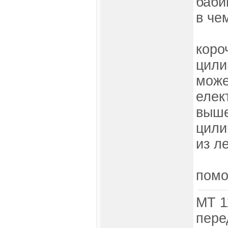
баби
в че
коро
цили
може
елек
выше
цили
из л
помо
МТ 1
пере