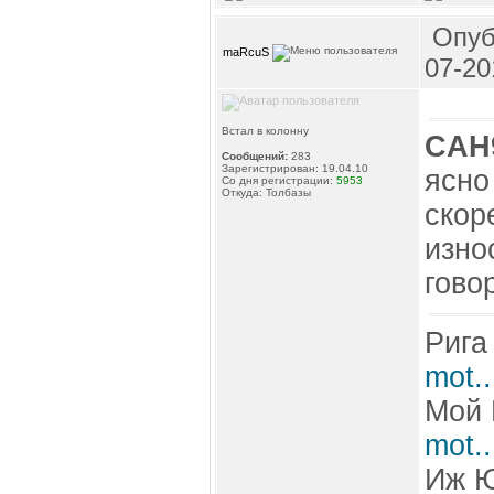
Опуб
maRcuS
07-20
Встал в колонну
CAH
Сообщений:
283
Зарегистрирован: 19.04.10
ясно
Со дня регистрации:
5953
Откуда: Толбазы
скор
изно
гово
Рига
mot.
Мой 
mot.
Иж 