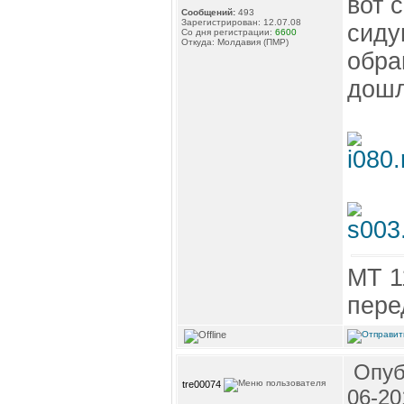
вот 
Сообщений:
493
Зарегистрирован: 12.07.08
сиду
Со дня регистрации:
6600
Откуда: Молдавия (ПМР)
обра
дошл
МТ 1
пере
Опуб
tre00074
06-20