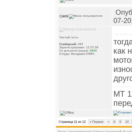
Опуб
CAH9
07-20
Частый гость
тогд
Сообщений:
493
Зарегистрирован: 12.07.08
как 
Со дня регистрации:
6600
Откуда: Молдавия (ПМР)
мото
изно
друг
МТ 1
пере
Страница 11 из 12
« Первая
<
8
9
10