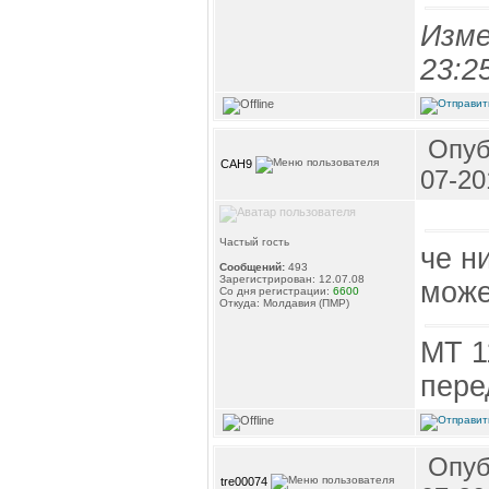
Изме
23:2
Опуб
CAH9
07-20
Частый гость
че н
Сообщений:
493
Зарегистрирован: 12.07.08
може
Со дня регистрации:
6600
Откуда: Молдавия (ПМР)
МТ 1
пере
Опуб
tre00074