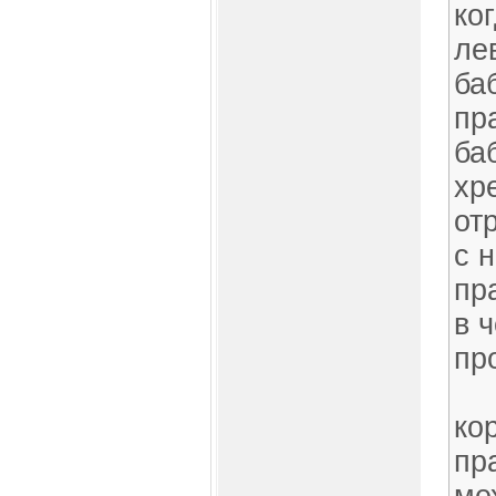
ко
ле
ба
пр
ба
хр
от
с 
пр
в 
пр
ко
пр