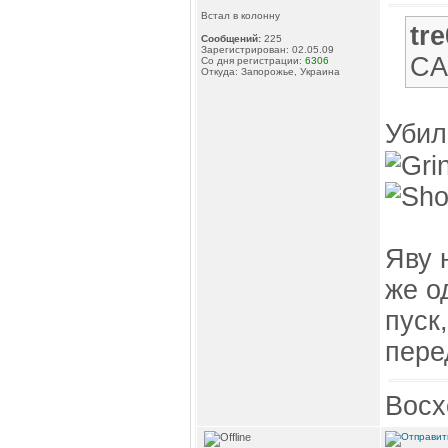
Встал в колонну
tr
Сообщений:
225
Зарегистрирован: 02.05.09
CA
Со дня регистрации:
6306
Откуда: Запорожье, Украина
Убил
Яву 
же о
пуск
пере
Восх