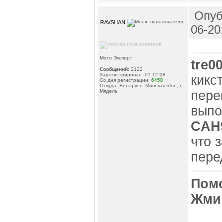
Опуб
RAVSHAN
06-20
Мото Эксперт
tre0
Сообщений:
2122
Зарегистрирован: 01.12.08
кикс
Со дня регистрации:
6458
Откуда: Беларусь, Минская обл., г.
Мядель
пере
выпо
CAH
что 
пере
Пом
Жми