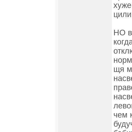
хуже
цили
НО в
когд
откл
норм
щя м
насв
прав
насв
лево
чем 
буду