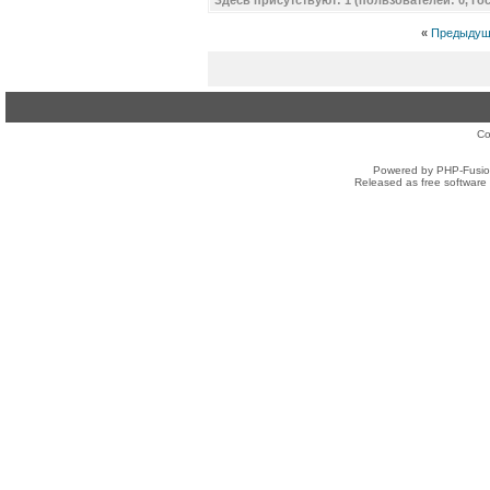
Здесь присутствуют: 1 (пользователей: 0, гос
«
Предыдущ
Co
Powered by PHP-Fusion
Released as free software