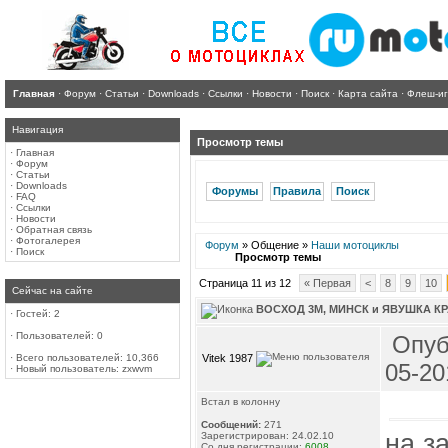
Главная
·
Форум
·
Статьи
·
Downloads
·
Ссылки
·
Новости
·
Поиск
·
Карта сайта
·
Флеш-и
Навигация
Просмотр темы
·
Главная
·
Форум
·
Статьи
·
Downloads
Форумы
Правила
Поиск
·
FAQ
·
Ссылки
·
Новости
·
Обратная связь
·
Фотогалерея
Форум
» Общение »
Наши мотоциклы
·
Поиск
Просмотр темы
Страница 11 из 12
« Первая
<
8
9
10
Сейчас на сайте
ВОСХОД 3М, МИНСК и ЯВУШКА КР
·
Гостей: 2
·
Пользователей: 0
Опуб
Vitek 1987
·
Всего пользователей: 10,366
05-20
·
Новый пользователь:
zxwvm
Встал в колонну
Сообщений:
271
на з
Зарегистрирован: 24.02.10
Со дня регистрации:
6008