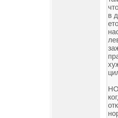
чт
в 
ет
на
ле
за
пр
ху
ци
НО
ко
от
но