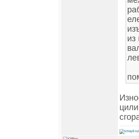
ме
ра
ел
из
из
ва
ле
по
Изно
цили
сгор