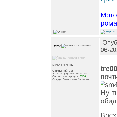
Мото
рома
Опуб
Razor
06-20
Встал в колонну
tre0
Сообщений:
225
Зарегистрирован: 02.05.09
почт
Со дня регистрации:
6306
Откуда: Запорожье, Украина
Ну т
обид
Восх