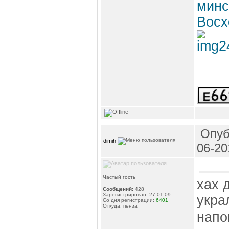
минс
Восх
Опуб
dimih
06-20
Частый гость
хах 
Сообщений:
428
Зарегистрирован: 27.01.09
украл
Со дня регистрации:
6401
Откуда: пенза
напо