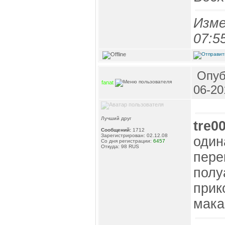
Изме
07:5
Опуб
fanat
06-20
Лучший друг
tre0
Сообщений:
1712
Зарегистрирован: 02.12.08
один
Со дня регистрации:
6457
Откуда: 98 RUS
пере
полу
прик
мака