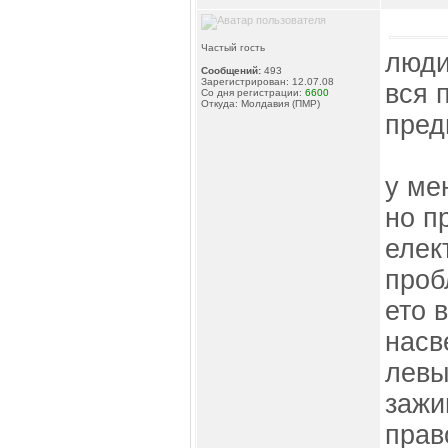
Частый гость
люди
Сообщений:
493
Зарегистрирован: 12.07.08
вся 
Со дня регистрации:
6600
Откуда: Молдавия (ПМР)
пред
у ме
но п
елек
проб
ето 
насв
левы
зажи
прав