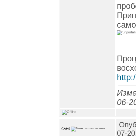
проб
Прип
само
Проц
восх
http:
Изме
06-2
Опуб
CAH9
07-20