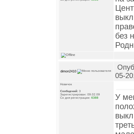
Цент
выкл
прав
без 
Родн
Опуб
dimon2410
05-20
Новичок
Сообщений:
3
У ме
Зарегистрирован: 09.02.09
Со дня регистрации:
6388
поло
выкл
трет