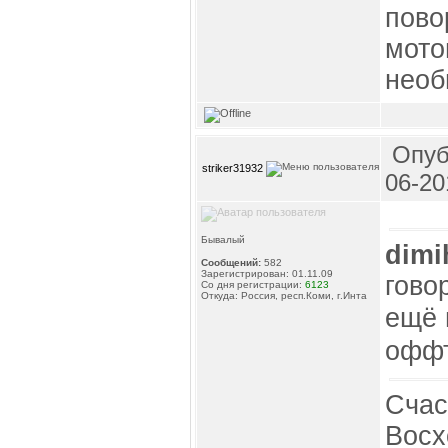
пово
мото
необ
Опуб
striker31932
06-20
Бывалый
dimi
Сообщений:
582
Зарегистрирован: 01.11.09
гово
Со дня регистрации:
6123
Откуда: Россия, респ.Коми, г.Инта
ещё 
офф
Счас
Восх