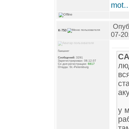
mot.
Опуб
K-750
07-20
Гаишнег
CA
Сообщений:
3291
Зарегистрирован: 08.12.07
лю
Со дня регистрации:
6817
Откуда: St.-Petersburg
вс
ст
ак
у 
ра
та