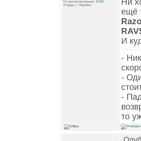
Ни х
Со дня регистрации:
6108
Откуда: г. Перевоз
ещё 
Razo
RAV
И ку
- Ни
скор
- Од
стои
- Па
возв
то у
Опуб