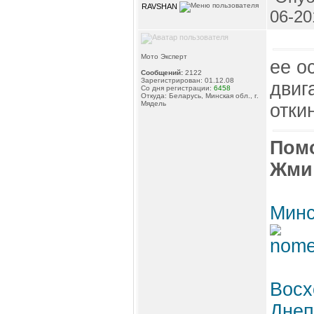
RAVSHAN
06-20
Мото Эксперт
ее о
Сообщений:
2122
Зарегистрирован: 01.12.08
двиг
Со дня регистрации:
6458
Откуда: Беларусь, Минская обл., г.
Мядель
отки
Пом
Жми
Минс
Восх
Днеп