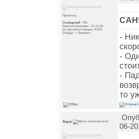
Приятель
CAH
Сообщений:
795
Зарегистрирован: 16.11.09
Со дня регистрации:
6108
Откуда: г. Перевоз
- Ни
скор
- Од
стои
- Па
возв
то у
Опуб
Razor
06-20