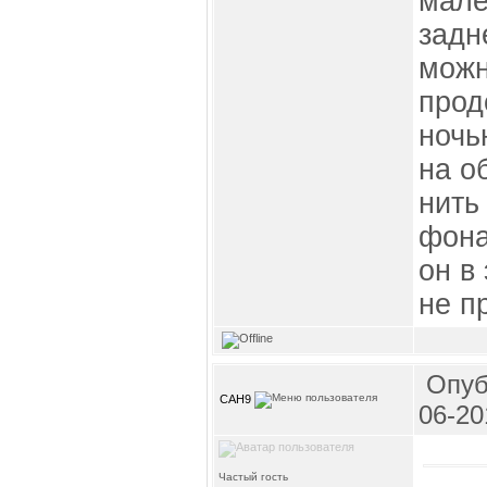
мале
задн
можн
прод
ночь
на о
нить
фона
он в
не п
Опуб
CAH9
06-20
Частый гость