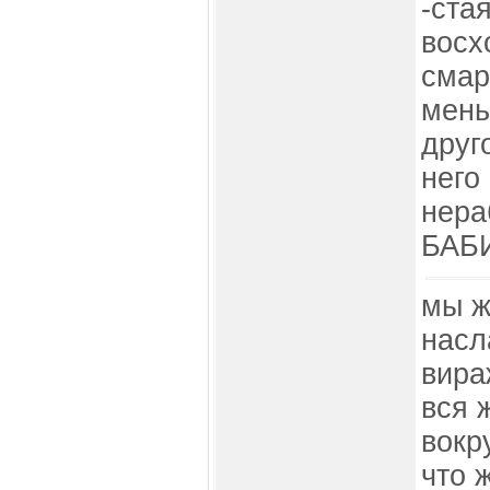
-ста
восх
смар
мень
друго
него
нера
БАБ
мы ж
насл
вира
вся 
вокр
что 