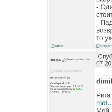
- Од
стои
- Па
возв
то у
Опуб
maRcuS
07-20
Встал в колонну
dimi
Сообщений:
283
Зарегистрирован: 19.04.10
Со дня регистрации:
5953
Откуда: Толбазы
Рига
mot.
Мой 