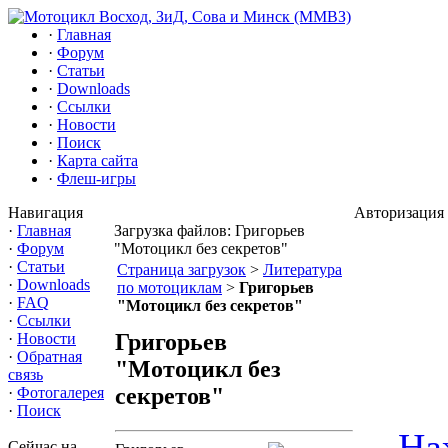
·
Главная
·
Форум
·
Статьи
·
Downloads
·
Ссылки
·
Новости
·
Поиск
·
Карта сайта
·
Флеш-игры
Навигация
Авторизация
·
Главная
Загрузка файлов: Григорьев
·
Форум
"Мотоцикл без секретов"
·
Статьи
Страница загрузок
>
Литература
·
Downloads
по мотоциклам
>
Григорьев
·
FAQ
"Мотоцикл без секретов"
·
Ссылки
Григорьев
·
Новости
·
Обратная
"Мотоцикл без
связь
секретов"
·
Фотогалерея
·
Поиск
На
Сейчас на