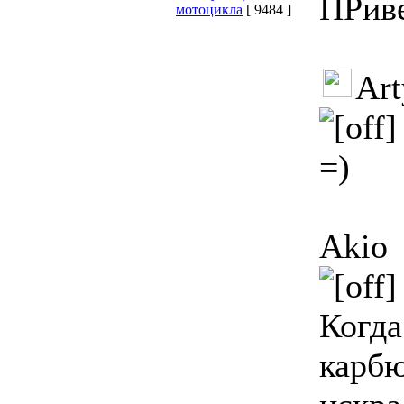
ПРив
мотоцикла
[ 9484 ]
Ar
=)
Akio
Когда
карбю