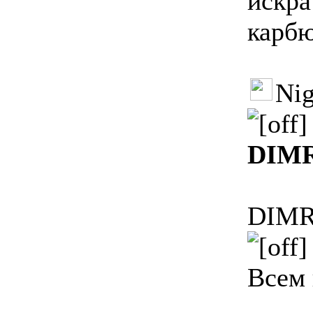
искра
карбю
Nig
DIM
DIM
Всем 