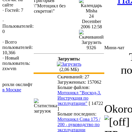
Григорьев
сайте
\"Мотоцикл без
·
Гостей: 7
Misha
секретов\"
24
·
December
Пользователей:
2006 12:58
0
·
Всего
Загрузить
пользователей:
9326
Мини-чат
10,366
·
Новый
Загрузить:
пользователь:
по
zxwvm
(2,06 МБ)
Скачиваний: 27
Загруженных: 157062
рохли окслифт
Больше файлов:
в Москве
Мотоцикл "Восход-3.
Инструкция по
эксплуатации"
[ 14722
Okor
]
Больше последних:
Мотоцикл Сова 175 /
200 - руководство по
эксплуатации